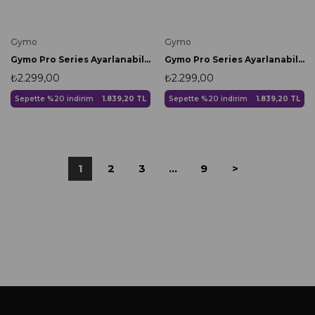
Gymo
Gymo
Gymo Pro Series Ayarlanabilir Silikon Bilek Ağırlığı 2x500gr Pembe
Gymo Pro Series Ayarlanabilir Silikon Bilek Ağırlığı 2x500gr Nane Yeşili
₺2.299,00
₺2.299,00
Sepette %20 indirim
1.839,20 TL
Sepette %20 indirim
1.839,20 TL
1
2
3
...
9
>