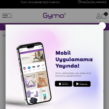
Tüm Ürünlerde %20 İndirim
MAĞAZALARIMIZ
0
×
2000 TL VE ÜZERİ YAPACAĞINIZ TÜM ALIŞVERİŞLERİNİZDE KARGO ÜCRETSİZ!
Anasayfa
Ekipmanlar
Denge Ürünleri
Sıralama
Filtreleme