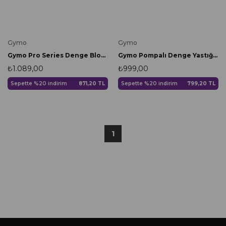
Gymo
Gymo
Gymo Pro Series Denge Bloğu Siyah
Gymo Pompalı Denge Yastığı Balance Disk Denge Pedi 33cm Nane Yeşili
₺1.089,00
₺999,00
Sepette %20 indirim
871,20 TL
Sepette %20 indirim
799,20 TL
1