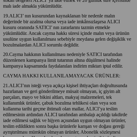
sokan belgeleri ALICI’ ya iade etmek ve 20 günlük süre içerisinde
malı iade almakla yükümlüdür.
19.ALICI’ nın kusurundan kaynaklanan bir nedenle malın
değerinde bir azalma olursa veya iade imkânsızlaşırsa ALICI
kusuru oranında SATICI’ nın zararlarını tazmin etmekle
yükümlüdür. Ancak cayma hakkı süresi içinde malın veya ürünün
usulüne uygun kullanılması sebebiyle meydana gelen değişiklik ve
bozulmalardan ALICI sorumlu değildir.
20.Cayma hakkının kullanılması nedeniyle SATICI tarafından
düzenlenen kampanya limit tutarının altına düşülmesi halinde
kampanya kapsamında faydalanılan indirim miktarı iptal edilir.
CAYMA HAKKI KULLANILAMAYACAK ÜRÜNLER:
21.ALICI’nın isteği veya açıkça kişisel ihtiyaçları doğrultusunda
hazırlanan ve geri gönderilmeye müsait olmayan, iç giyim alt
parçaları, mayo ve bikini altları, makyaj malzemeleri, tek
kullanımlık ürünler, çabuk bozulma tehlikesi olan veya son
kullanma tarihi geçme ihtimali olan mallar, ALICI’ya teslim
edilmesinin ardından ALICI tarafından ambalajı açıldığı takdirde
iade edilmesi sağlık ve hijyen açısından uygun olmayan ürünler,
teslim edildikten sonra başka ürünlerle karışan ve doğası gereği
ayrıştırılması mümkün olmayan ürünler, Abonelik sözleşmesi