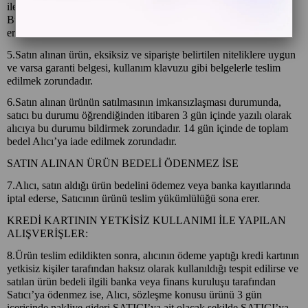
ile alıcının gösterdiği adresteki kişi ve/veya kuruluşa teslim edilir.
Bu süre içinde ürün teslim edilmez ise, Alıcılar sözleşmeyi sona
erdirebilir.
5.Satın alınan ürün, eksiksiz ve siparişte belirtilen niteliklere uygun
ve varsa garanti belgesi, kullanım klavuzu gibi belgelerle teslim
edilmek zorundadır.
6.Satın alınan ürünün satılmasının imkansızlaşması durumunda,
satıcı bu durumu öğrendiğinden itibaren 3 gün içinde yazılı olarak
alıcıya bu durumu bildirmek zorundadır. 14 gün içinde de toplam
bedel Alıcı’ya iade edilmek zorundadır.
SATIN ALINAN ÜRÜN BEDELİ ÖDENMEZ İSE
7.Alıcı, satın aldığı ürün bedelini ödemez veya banka kayıtlarında
iptal ederse, Satıcının ürünü teslim yükümlülüğü sona erer.
KREDİ KARTININ YETKİSİZ KULLANIMI İLE YAPILAN
ALIŞVERİŞLER:
8.Ürün teslim edildikten sonra, alıcının ödeme yaptığı kredi kartının
yetkisiz kişiler tarafından haksız olarak kullanıldığı tespit edilirse ve
satılan ürün bedeli ilgili banka veya finans kuruluşu tarafından
Satıcı’ya ödenmez ise, Alıcı, sözleşme konusu ürünü 3 gün
içerisinde nakliye gideri SATICI’ya ait olacak şekilde SATICI’ya