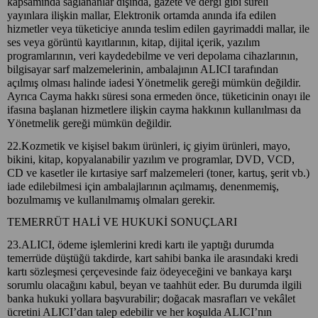
kapsamında sağlananlar dışında, gazete ve dergi gibi süreli
yayınlara ilişkin mallar, Elektronik ortamda anında ifa edilen
hizmetler veya tüketiciye anında teslim edilen gayrimaddi mallar, ile
ses veya görüntü kayıtlarının, kitap, dijital içerik, yazılım
programlarının, veri kaydedebilme ve veri depolama cihazlarının,
bilgisayar sarf malzemelerinin, ambalajının ALICI tarafından
açılmış olması halinde iadesi Yönetmelik gereği mümkün değildir.
Ayrıca Cayma hakkı süresi sona ermeden önce, tüketicinin onayı ile
ifasına başlanan hizmetlere ilişkin cayma hakkının kullanılması da
Yönetmelik gereği mümkün değildir.
22.Kozmetik ve kişisel bakım ürünleri, iç giyim ürünleri, mayo,
bikini, kitap, kopyalanabilir yazılım ve programlar, DVD, VCD,
CD ve kasetler ile kırtasiye sarf malzemeleri (toner, kartuş, şerit vb.)
iade edilebilmesi için ambalajlarının açılmamış, denenmemiş,
bozulmamış ve kullanılmamış olmaları gerekir.
TEMERRÜT HALİ VE HUKUKİ SONUÇLARI
23.ALICI, ödeme işlemlerini kredi kartı ile yaptığı durumda
temerrüde düştüğü takdirde, kart sahibi banka ile arasındaki kredi
kartı sözleşmesi çerçevesinde faiz ödeyeceğini ve bankaya karşı
sorumlu olacağını kabul, beyan ve taahhüt eder. Bu durumda ilgili
banka hukuki yollara başvurabilir; doğacak masrafları ve vekâlet
ücretini ALICI’dan talep edebilir ve her koşulda ALICI’nın