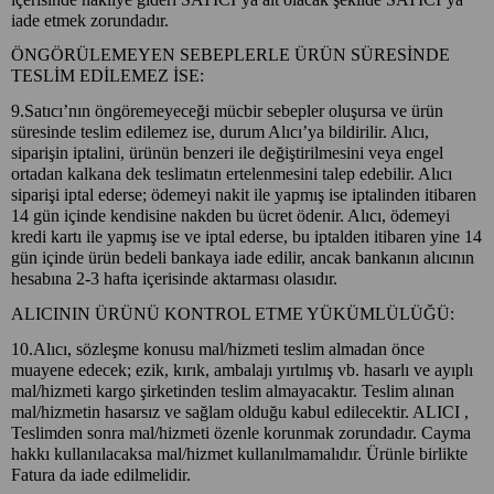
iade etmek zorundadır.
ÖNGÖRÜLEMEYEN SEBEPLERLE ÜRÜN SÜRESİNDE
TESLİM EDİLEMEZ İSE:
9.Satıcı’nın öngöremeyeceği mücbir sebepler oluşursa ve ürün
süresinde teslim edilemez ise, durum Alıcı’ya bildirilir. Alıcı,
siparişin iptalini, ürünün benzeri ile değiştirilmesini veya engel
ortadan kalkana dek teslimatın ertelenmesini talep edebilir. Alıcı
siparişi iptal ederse; ödemeyi nakit ile yapmış ise iptalinden itibaren
14 gün içinde kendisine nakden bu ücret ödenir. Alıcı, ödemeyi
kredi kartı ile yapmış ise ve iptal ederse, bu iptalden itibaren yine 14
gün içinde ürün bedeli bankaya iade edilir, ancak bankanın alıcının
hesabına 2-3 hafta içerisinde aktarması olasıdır.
ALICININ ÜRÜNÜ KONTROL ETME YÜKÜMLÜLÜĞÜ:
10.Alıcı, sözleşme konusu mal/hizmeti teslim almadan önce
muayene edecek; ezik, kırık, ambalajı yırtılmış vb. hasarlı ve ayıplı
mal/hizmeti kargo şirketinden teslim almayacaktır. Teslim alınan
mal/hizmetin hasarsız ve sağlam olduğu kabul edilecektir. ALICI ,
Teslimden sonra mal/hizmeti özenle korunmak zorundadır. Cayma
hakkı kullanılacaksa mal/hizmet kullanılmamalıdır. Ürünle birlikte
Fatura da iade edilmelidir.