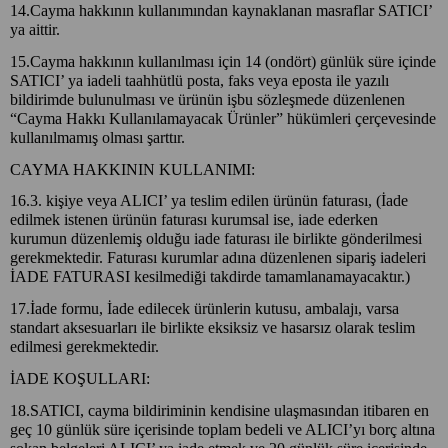
14.Cayma hakkının kullanımından kaynaklanan masraflar SATICI’
ya aittir.
15.Cayma hakkının kullanılması için 14 (ondört) günlük süre içinde
SATICI’ ya iadeli taahhütlü posta, faks veya eposta ile yazılı
bildirimde bulunulması ve ürünün işbu sözleşmede düzenlenen
“Cayma Hakkı Kullanılamayacak Ürünler” hükümleri çerçevesinde
kullanılmamış olması şarttır.
CAYMA HAKKININ KULLANIMI:
16.3. kişiye veya ALICI’ ya teslim edilen ürünün faturası, (İade
edilmek istenen ürünün faturası kurumsal ise, iade ederken
kurumun düzenlemiş olduğu iade faturası ile birlikte gönderilmesi
gerekmektedir. Faturası kurumlar adına düzenlenen sipariş iadeleri
İADE FATURASI kesilmediği takdirde tamamlanamayacaktır.)
17.İade formu, İade edilecek ürünlerin kutusu, ambalajı, varsa
standart aksesuarları ile birlikte eksiksiz ve hasarsız olarak teslim
edilmesi gerekmektedir.
İADE KOŞULLARI:
18.SATICI, cayma bildiriminin kendisine ulaşmasından itibaren en
geç 10 günlük süre içerisinde toplam bedeli ve ALICI’yı borç altına