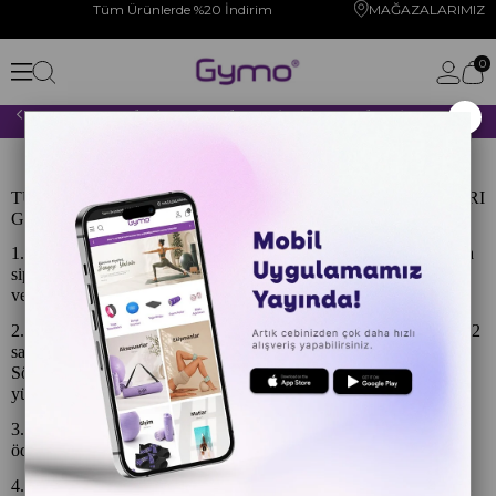
Tüm Ürünlerde %20 İndirim
MAĞAZALARIMIZ
0
×
2000 TL VE ÜZERİ YAPACAĞINIZ TÜM ALIŞVERİŞLERİNİZDE KARGO ÜCRETSİZ!
İPTAL VE İADE KOŞULLARI
TÜKETİCİ HAKLARI – CAYMA – İPTAL İADE KOŞULLARI
GENEL:
1.Kullanmakta olduğunuz web sitesi üzerinden elektronik ortamda
sipariş verdiğiniz takdirde, size sunulan ön bilgilendirme formunu
ve mesafeli satış sözleşmesini kabul etmiş sayılırsınız.
2.Alıcılar, satın aldıkları ürünün satış ve teslimi ile ilgili olarak 6502
sayılı Tüketicinin Korunması Hakkında Kanun ve Mesafeli
Sözleşmeler Yönetmeliği (RG:27.11.2014/29188) hükümleri ile
yürürlükteki diğer yasalara tabidir.
3.Ürün sevkiyat masrafı olan kargo ücretleri alıcılar tarafından
ödenecektir.
4.Satın alınan her bir ürün, 30 günlük yasal süreyi aşmamak kaydı