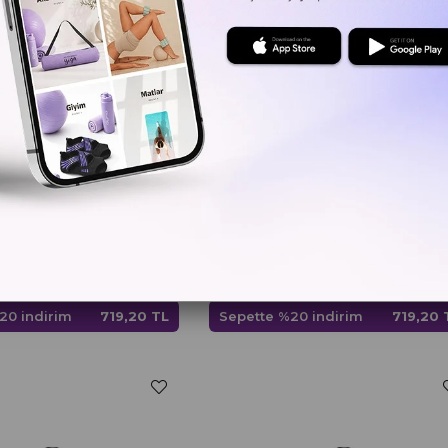
Gymo
Gymo Pro Series Yoga Matı Çantası Siyah
₺899,00
20 indirim
719,20 TL
Sepette %20 indirim
719,20 