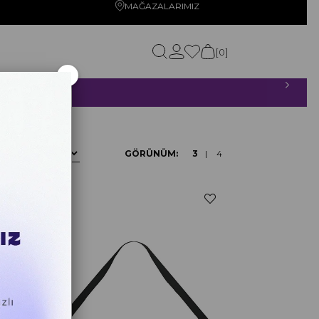
MAĞAZALARIMIZ
0
×
ETSİZ!