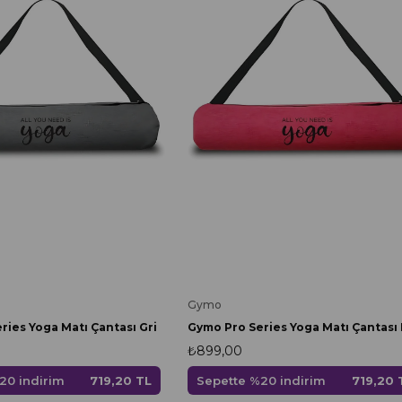
Gymo
ries Yoga Matı Çantası Gri
₺899,00
20 indirim
719,20 TL
Sepette %20 indirim
719,20 