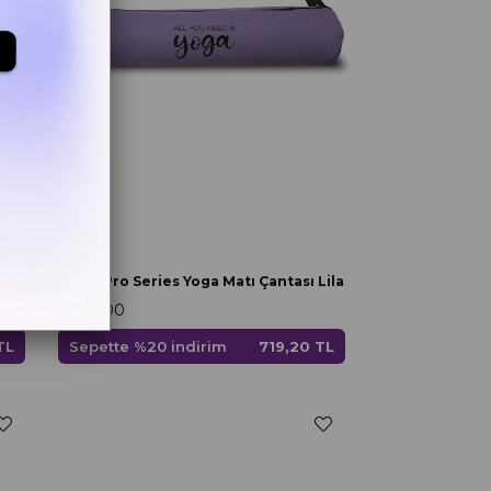
Gymo
Gymo Pro Series Yoga Matı Çantası Mavi
Gymo Pro Series Yoga Matı Çantası Lila
₺899,00
TL
Sepette %20 indirim
719,20 TL