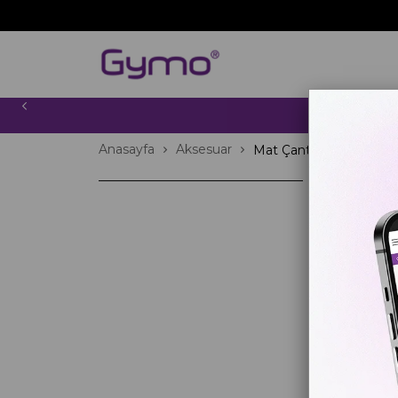
2000 TL
Anasayfa
Aksesuar
Mat Çantası
6 Ü