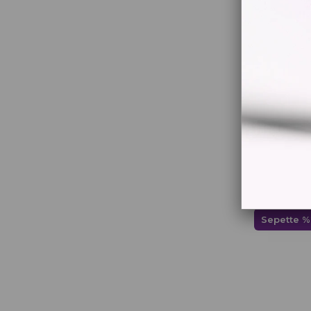
Gymo
₺899,00
Sepette %