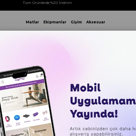
Tüm Ürünlerde %20 İndirim
Matlar
Ekipmanlar
Giyim
Aksesuar
 VE ÜZERİ YAPACAĞINIZ TÜM ALIŞVERİŞLERİNİZDE KARGO ÜCR
RÜN