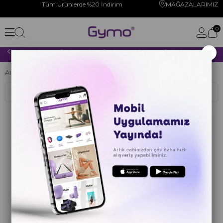
Tüm Ürünlerde %20 İndirim
MAĞAZALARIMIZ
0
×
2000 TL VE ÜZERİ YAPACAĞINIZ TÜM ALIŞVERİŞLERİNİZDE KARGO ÜCRETSİZ!
Anasayfa
Ekipmanlar
Foam Rollers
Sıralama
Filtreleme