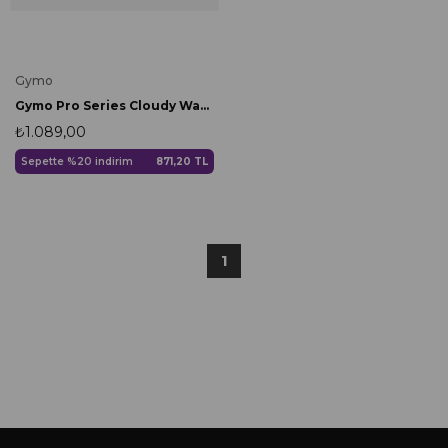
Gymo
Gymo Pro Series Cloudy Wavy Foam Roller Pilates Masaj Rulosu Siyah
₺1.089,00
Sepette %20 indirim
871,20 TL
1