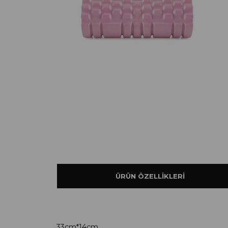
ÜRÜN ÖZELLIKLERI
33cm*14cm