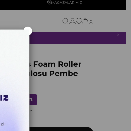
MAĞAZALARIMIZ
0
×
ETSİZ!
 Pembe
 Series Foam Roller
Masaj Rulosu Pembe
0
ndirim
871,20 TL
layan taksitlerle