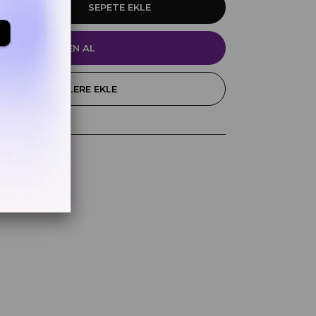
FAVORILERE EKLE
k
z