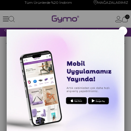
Tüm Ürünlerde %20 İndirim
MAĞAZALARIMIZ
0
×
2000 TL VE ÜZERİ YAPACAĞINIZ TÜM ALIŞVERİŞLERİNİZDE KARGO ÜCRETSİZ!
Anasayfa
DANS