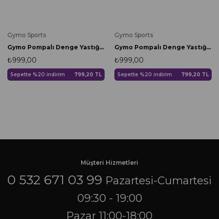
Gymo Sports
Gymo Sports
Gymo Pompalı Denge Yastığı Balance Disk Denge Pedi 33cm Yeşil
Gymo Pompalı Denge Yastığı Balance Disk Denge Pedi 33cm Sarı
₺999,00
₺999,00
Sepette %20 indirim
799,20 TL
Sepette %20 indirim
799,20 TL
Müşteri Hizmetleri
0 532 671 03 99
Pazartesi-Cumartesi
09:30 - 19:00
Pazar 11:00-18:00