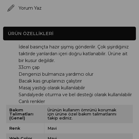
Yorum Yaz
ÜRÜN ÖZELLIKLERI
İdeal basınçta hazır şişmiş gönderilir. Çok şişirdiğiniz
taktirde yanlardan içeri doğru katlanabilir. Ürüne ait
bir kusur değildir.
33cm çap
Dengenizi bulmanıza yardımcı olur
Bacak kas gruplarınızı çalıştırır
Masaj yastığı olarak kullanılabilir
Sandalyede oturma ve bel desteği olarak kullanılabilir
Canlı renkler
Bakım
Ürünün kullanım ömrünü korumak
Talimatları
için ürüne özel bakım talimatlarını
(Genel)
takip ediniz.
Renk
Mavi
Web Color
Mavi