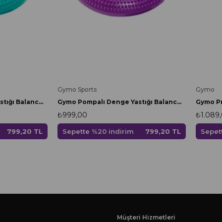
Gymo
Gymo Sports
Gymo Pr
Gymo Pompalı Denge Yastığı Balance Disk Denge Pedi 33cm Nane Yeşili
Gymo Pompalı Denge Yastığı Balance Disk Denge Pedi 33cm Mor
₺1.089
₺999,00
Sepet
799,20 TL
Sepette %20 indirim
799,20 TL
Müşteri Hizmetleri