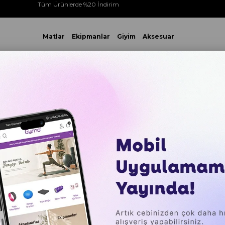
Tüm Ürünlerde %20 İndirim
Matlar
Ekipmanlar
Giyim
Aksesuar
 VE ÜZERİ YAPACAĞINIZ TÜM ALIŞVERİŞLERİNİZDE KARGO ÜCR
NLARI
Gymo Pompalı Denge Yastığı Balance Disk Denge Pe
Gymo Po
Balance
Siyah
₺999,00
Sepette %20 İ
₺191,89
`den başl