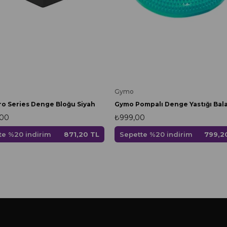
Gymo
o Series Denge Bloğu Siyah
,00
₺999,00
te %20 indirim
871,20 TL
Sepette %20 indirim
799,2