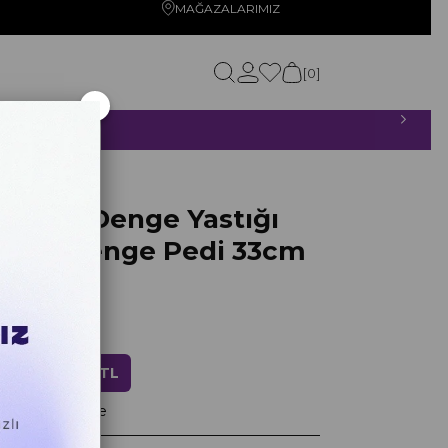
MAĞAZALARIMIZ
0
×
ETSİZ!
di 33cm Siyah
mpalı Denge Yastığı
 Disk Denge Pedi 33cm
ndirim
799,20 TL
ayan taksitlerle