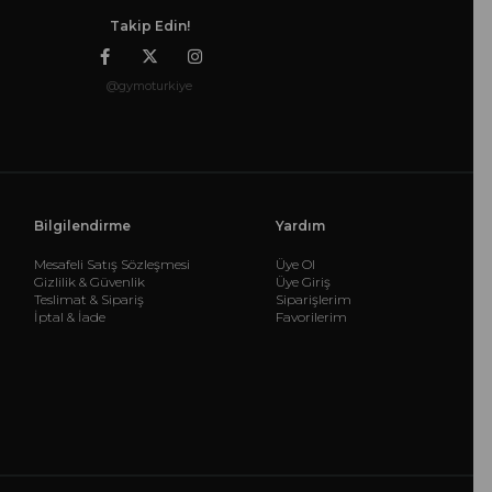
Takip Edin!
@gymoturkiye
Bilgilendirme
Yardım
Mesafeli Satış Sözleşmesi
Üye Ol
Gizlilik & Güvenlik
Üye Giriş
Teslimat & Sipariş
Siparişlerim
İptal & İade
Favorilerim