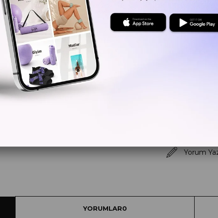
Kritik Sto
Yorum Ya
YORUMLAR
0