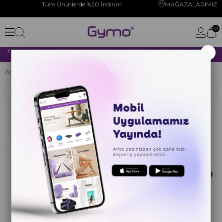
Tüm Ürünlerde %20 İndirim
MAĞAZALARIMIZ
0
×
2000 TL VE ÜZERİ YAPACAĞINIZ TÜM ALIŞVERİŞLERİNİZDE KARGO ÜCRETSİZ!
Anasayfa
YOGA PİLATES
YOGA MATI
Pu-Rubber
Sıralama
Filtreleme