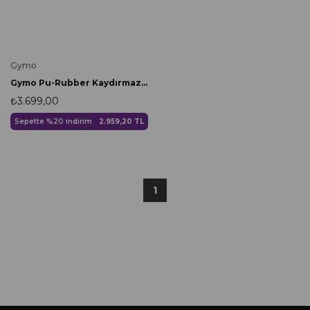
Gymo
Gymo Pu-Rubber Kaydırmaz Kauçuk Yoga Pilates Matı 5mm Mavi
₺3.699,00
Sepette %20 indirim
2.959,20 TL
1