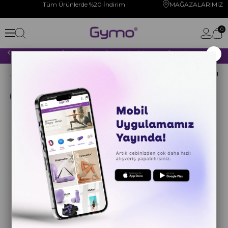
Tüm Ürünlerde %20 İndirim
MAĞAZALARIMIZ
0
×
2000 TL VE ÜZERİ YAPACAĞINIZ TÜM ALIŞVERİŞLERİNİZDE KARGO ÜCRETSİZ!
Anasayfa
YOGA PİLATES
YOGA MATI
Ultra Grip
Kargo Bedava