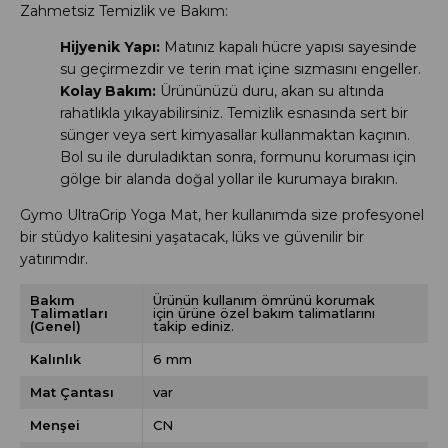
Zahmetsiz Temizlik ve Bakım:
Hijyenik Yapı:
Matınız kapalı hücre yapısı sayesinde
su geçirmezdir ve terin mat içine sızmasını engeller.
Kolay Bakım:
Ürününüzü duru, akan su altında
rahatlıkla yıkayabilirsiniz. Temizlik esnasında sert bir
sünger veya sert kimyasallar kullanmaktan kaçının.
Bol su ile duruladıktan sonra, formunu koruması için
gölge bir alanda doğal yollar ile kurumaya bırakın.
Gymo UltraGrip Yoga Mat, her kullanımda size profesyonel
bir stüdyo kalitesini yaşatacak, lüks ve güvenilir bir
yatırımdır.
Bakım
Ürünün kullanım ömrünü korumak
Talimatları
için ürüne özel bakım talimatlarını
(Genel)
takip ediniz.
Kalınlık
6 mm
Mat Çantası
var
Menşei
CN