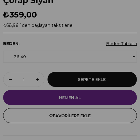
Çorap Siyah
₺359,00
₺68,96
`den başlayan taksitlerle
BEDEN
:
Beden Tablosu
FAVORILERE EKLE