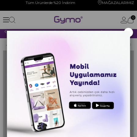
Tüm Ürünlerde %20 İndirim
MAĞAZALARIMIZ
0
×
2000 TL VE ÜZERİ YAPACAĞINIZ TÜM ALIŞVERİŞLERİNİZDE KARGO ÜCRETSİZ!
Anasayfa
YOGA PİLATES
YOGA KIYAFETLERİ
Yoga Ayakkabıs