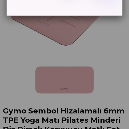
Gymo Sembol Hizalamalı 6mm
TPE Yoga Matı Pilates Minderi