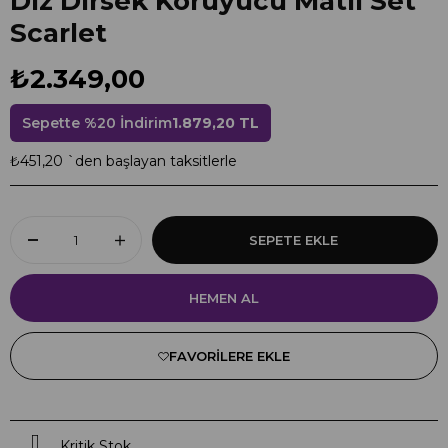
Diz Dirsek Koruyucu Matlı Set
Scarlet
₺2.349,00
Sepette %20 İndirim
1.879,20 TL
₺451,20
`den başlayan taksitlerle
FAVORILERE EKLE
Kritik Stok