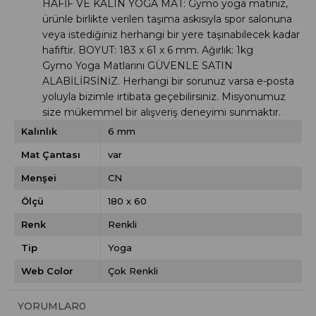
HAFİF VE KALIN YOGA MAT: Gymo yoga matınız,
ürünle birlikte verilen taşıma askısıyla spor salonuna
veya istediğiniz herhangi bir yere taşınabilecek kadar
hafiftir. BOYUT: 183 x 61 x 6 mm. Ağırlık: 1kg
Gymo Yoga Matlarını GÜVENLE SATIN
ALABİLİRSİNİZ.
Herhangi bir sorunuz varsa e-posta
yoluyla bizimle irtibata geçebilirsiniz. Misyonumuz
size mükemmel bir alışveriş deneyimi sunmaktır.
Kalınlık
6 mm
Mat Çantası
var
Menşei
CN
Ölçü
180 x 60
Renk
Renkli
Tip
Yoga
Web Color
Çok Renkli
YORUMLAR
0