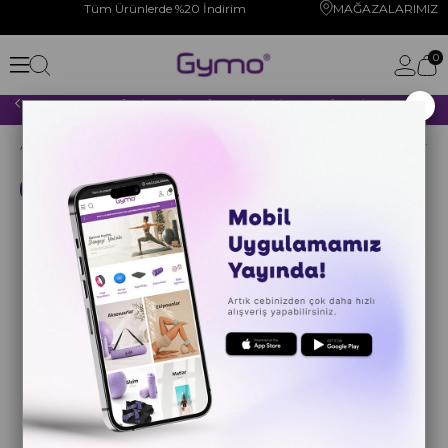
Tüm Ürünlerde %20 İndirim
MAĞAZALARIMIZ
0
×
2000 TL VE ÜZERİ YAPACAĞINIZ TÜM ALIŞVERİŞLERİNİZDE KARGO ÜCRETSİZ!
Anasayfa
YOGA PİLATES
YOGA MATI
Sembol Hizalamalı
Kargo Bedava