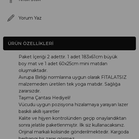
Yorum Yaz
ÜRÜN ÖZELLIKLERI
Paket İçeriği 2 adettir. 1 adet 183x61cm büyük
boy mat ve 1 adet 60x25cm mini matdan
oluşmaktadır.
Avrupa Birliği normlarına uygun olarak FİTALATSIZ
malzemeden üretilen tek yoga matıdır. Sağlığa
zararsızdır.
Taşıma Çantası Hediyeli!
Vücudu uygun pozisyona
hizalamaya
yarayan lazer
baskılı akıllı işaretler
Kalite ve hijyen kontrolünden geçip onaylandıktan
sonra jelatile paketlenmiştir. İlk siz kullanacaksınız.
Orijinal markalı kolisinde gönderilmektedir. Kargoda
herhangi bir zarar görmez.