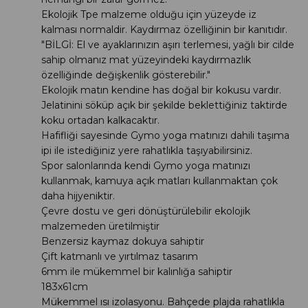
Ekolojik Tpe malzeme olduğu için yüzeyde iz
kalması normaldir. Kaydırmaz özelliğinin bir kanıtıdır.
"BİLGİ: El ve ayaklarınızın aşırı terlemesi, yağlı bir cilde
sahip olmanız mat yüzeyindeki kaydırmazlık
özelliğinde değişkenlik gösterebilir."
Ekolojik matın kendine has doğal bir kokusu vardır.
Jelatinini söküp açık bir şekilde beklettiğiniz taktirde
koku ortadan kalkacaktır.
Hafifliği sayesinde Gymo yoga matınızı dahili taşıma
ipi ile istediğiniz yere rahatlıkla taşıyabilirsiniz.
Spor salonlarında kendi Gymo yoga matınızı
kullanmak, kamuya açık matları kullanmaktan çok
daha hijyeniktir.
Çevre dostu ve geri dönüştürülebilir ekolojik
malzemeden üretilmiştir
Benzersiz kaymaz dokuya sahiptir
Çift katmanlı ve yırtılmaz tasarım
6mm ile mükemmel bir kalınlığa sahiptir
183x61cm
Mükemmel ısı izolasyonu. Bahçede plajda rahatlıkla