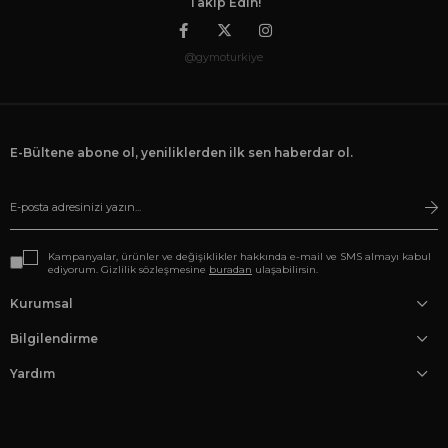
Takip Edin!
@gymoturkiye
E-Bültene abone ol, yeniliklerden ilk sen haberdar ol.
Kampanyalar, ürünler ve değişiklikler hakkında e-mail ve SMS almayı kabul
ediyorum. Gizlilik sözleşmesine
buradan
ulaşabilirsin.
Kurumsal
Bilgilendirme
Yardım