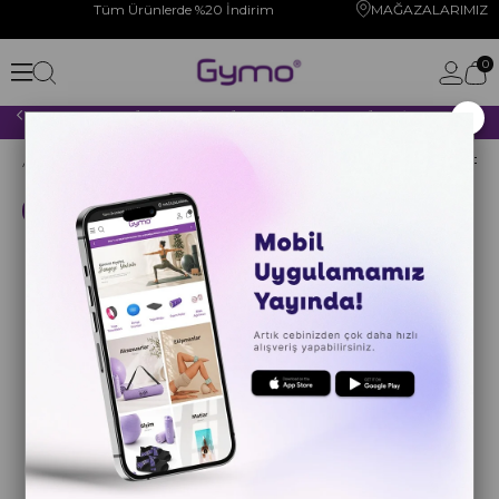
Tüm Ürünlerde %20 İndirim
MAĞAZALARIMIZ
0
×
2000 TL VE ÜZERİ YAPACAĞINIZ TÜM ALIŞVERİŞLERİNİZDE KARGO ÜCRETSİZ!
Anasayfa
YOGA PİLATES
YOGA MATI
Pu-Rubber
Kargo Bedava