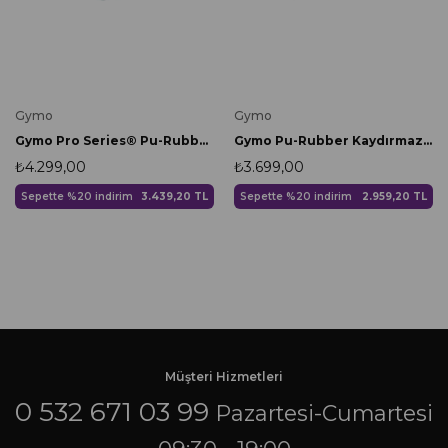
Gymo
Gymo
Gymo Pro Series® Pu-Rubber Kaydırmaz Kauçuk Yoga Pilates Matı 5mm Yellow
Gymo Pu-Rubber Kaydırmaz Kauçuk Yoga Pilates Matı 5mm Mavi
₺4.299,00
₺3.699,00
Sepette %20 indirim
3.439,20 TL
Sepette %20 indirim
2.959,20 TL
Müşteri Hizmetleri
0 532 671 03 99
Pazartesi-Cumartesi