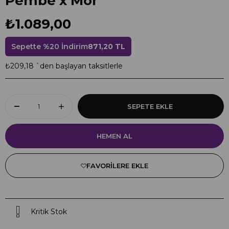
Pembe x Mor
₺1.089,00
Sepette %20 İndirim
871,20 TL
₺209,18
`den başlayan taksitlerle
FAVORILERE EKLE
Kritik Stok