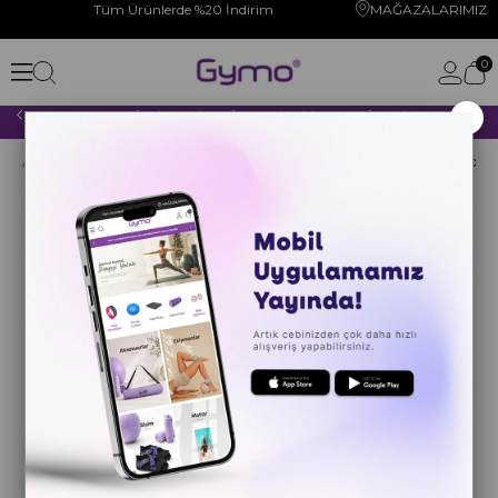
Tüm Ürünlerde %20 İndirim
MAĞAZALARIMIZ
0
×
2000 TL VE ÜZERİ YAPACAĞINIZ TÜM ALIŞVERİŞLERİNİZDE KARGO ÜCRETSİZ!
Anasayfa
YOGA PİLATES
YOGA PİLATES TEKERLEĞİ