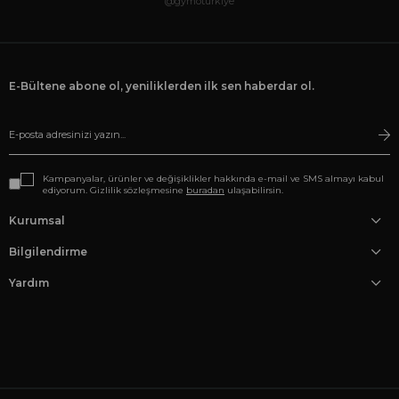
@gymoturkiye
E-Bültene abone ol, yeniliklerden ilk sen haberdar ol.
Kampanyalar, ürünler ve değişiklikler hakkında e-mail ve SMS almayı kabul
ediyorum. Gizlilik sözleşmesine
buradan
ulaşabilirsin.
Kurumsal
Bilgilendirme
Yardım