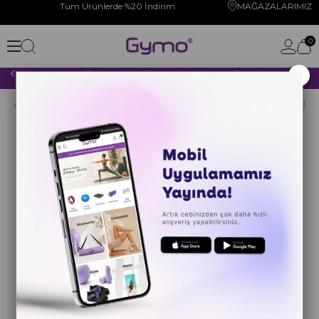
Tüm Ürünlerde %20 İndirim
MAĞAZALARIMIZ
0
×
2000 TL VE ÜZERİ YAPACAĞINIZ TÜM ALIŞVERİŞLERİNİZDE KARGO ÜCRETSİZ!
Anasayfa
YOGA PİLATES
YOGA PİLATES TEKERLEĞİ