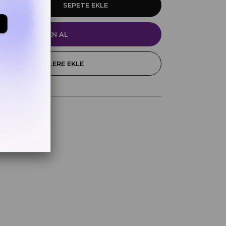
FAVORILERE EKLE
k
z