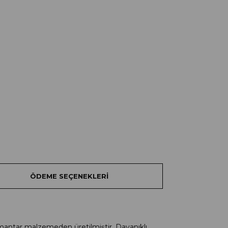
ÖDEME SEÇENEKLERI
antar malzemeden üretilmiştir. Dayanıklı,