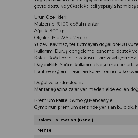
çevre dostu ve yüksek kaliteli yapısıyla hem başl
Ürün Özellikleri:
Malzeme: %100 doğal mantar
Ağırlık: 800 gr.
Ölçüler: 15 × 22.5 × 7.5 cm
Yüzey: Kaymaz, ter tutmayan doğal dokulu yüz
Kullanım: Duruş dengeleme, esneme, destek ve h
Koku: Doğal mantar kokusu – kimyasal içermez
Dayanıklılık: Yoğun kullanıma karşı uzun ömürlü y
Hafif ve sağlam: Taşıması kolay, formunu koruy
Doğal ve sürdürülebilir:
Mantar ağacına zarar verilmeden elde edilen doğal
Premium kalite, Gymo güvencesiyle:
Gymo’nun premium serisinde yer alan bu blok, h
Bakım Talimatları (Genel)
Menşei