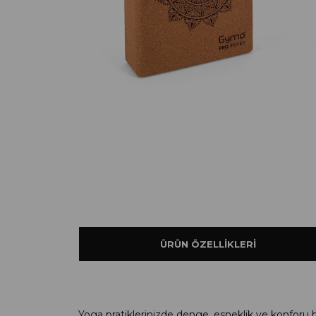
ÜRÜN ÖZELLIKLERI
Yoga pratiklerinizde denge, esneklik ve konforu