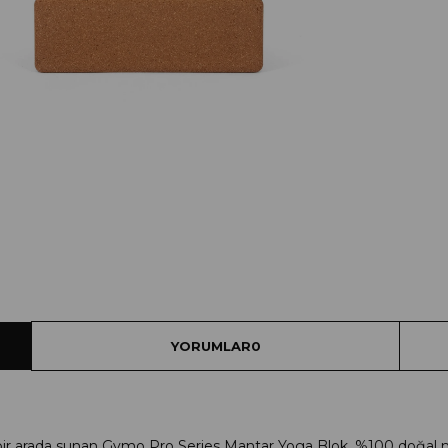
YORUMLAR
0
 bir arada sunan Gymo Pro Series Mantar Yoga Blok, %100 doğal m