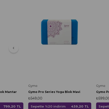
Gymo
Gymo
Gymo Pro Series Yoga Blok Mavi
lok Mantar
₺549,00
₺599,0
Sepette %20 indirim
439,20 TL
Sepet
799,20 TL