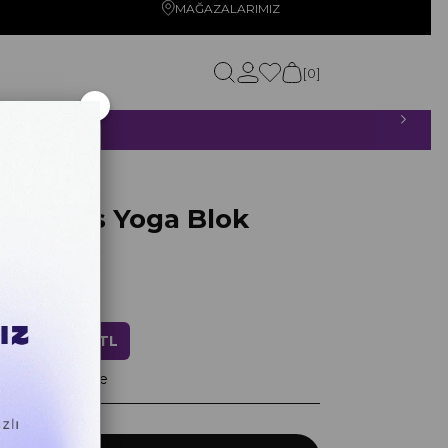
MAĞAZALARIMIZ
0
×
ETSİZ!
 Series Yoga Blok
Mandala
0
ndirim
839,20 TL
ayan taksitlerle