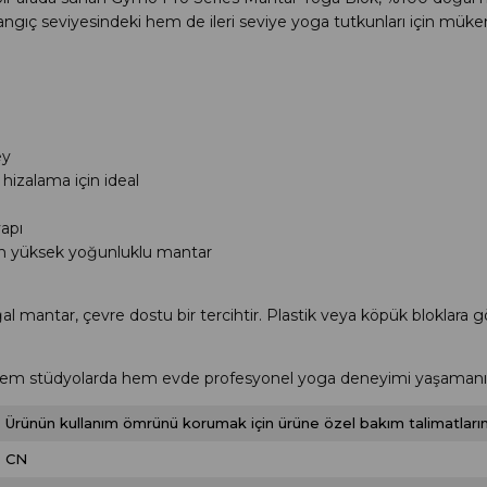
angıç seviyesindeki hem de ileri seviye yoga tutkunları için müke
ey
izalama için ideal
apı
an yüksek yoğunluklu mantar
 mantar, çevre dostu bir tercihtir. Plastik veya köpük bloklara gö
em stüdyolarda hem evde profesyonel yoga deneyimi yaşamanız i
Ürünün kullanım ömrünü korumak için ürüne özel bakım talimatlarını
CN