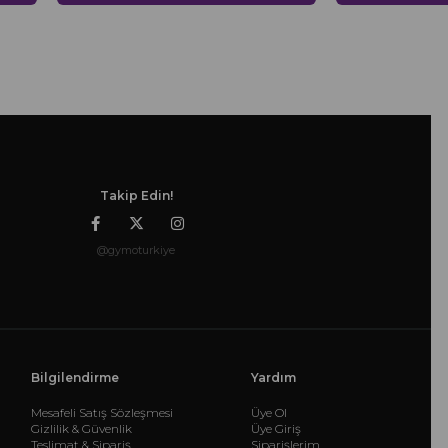
Takip Edin!
@gymoturkiye
Bilgilendirme
Yardım
Mesafeli Satış Sözleşmesi
Üye Ol
Gizlilik & Güvenlik
Üye Giriş
Teslimat & Sipariş
Siparişlerim