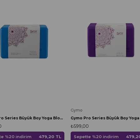
Gymo
Gymo Pro Series Büyük Boy Yoga Blok Mavi
0
₺599,00
te %20 indirim
479,20 TL
Sepette %20 indirim
479,2