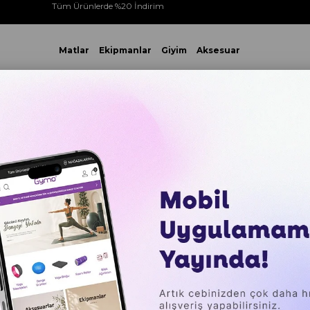
Tüm Ürünlerde %20 İndirim
Matlar
Ekipmanlar
Giyim
Aksesuar
 VE ÜZERİ YAPACAĞINIZ TÜM ALIŞVERİŞLERİNİZDE KARGO ÜCR
Gymo Pro Series Yoga Blok Mantar Mandala
Gymo Pro
Mantar 
₺1.049,0
Sepette %20 İ
₺201,50
`den başl