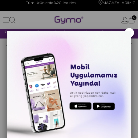
Tüm Ürünlerde %20 İndirim
MAĞAZALARIMIZ
0
×
2000 TL VE ÜZERİ YAPACAĞINIZ TÜM ALIŞVERİŞLERİNİZDE KARGO ÜCRETSİZ!
Anasayfa
YOGA PİLATES
YOGA BLOĞU
Gymo Pro Series Yo