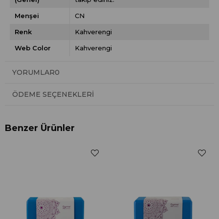
Menşei
CN
Renk
Kahverengi
Web Color
Kahverengi
YORUMLAR
0
ÖDEME SEÇENEKLERI
Benzer Ürünler