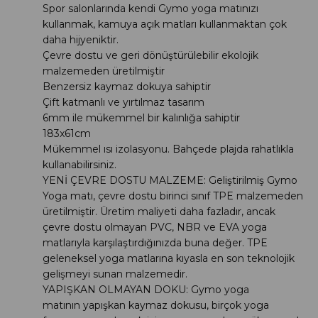
Spor salonlarında kendi Gymo yoga matınızı
kullanmak, kamuya açık matları kullanmaktan çok
daha hijyeniktir.
Çevre dostu ve geri dönüştürülebilir ekolojik
malzemeden üretilmiştir
Benzersiz kaymaz dokuya sahiptir
Çift katmanlı ve yırtılmaz tasarım
6mm ile mükemmel bir kalınlığa sahiptir
183x61cm
Mükemmel ısı izolasyonu. Bahçede plajda rahatlıkla
kullanabilirsiniz.
YENİ ÇEVRE DOSTU MALZEME: Geliştirilmiş Gymo
Yoga matı, çevre dostu birinci sınıf TPE malzemeden
üretilmiştir. Üretim maliyeti daha fazladır, ancak
çevre dostu olmayan PVC, NBR ve EVA yoga
matlarıyla karşılaştırdığınızda buna değer. TPE
geleneksel yoga matlarına kıyasla en son teknolojik
gelişmeyi sunan malzemedir.
YAPIŞKAN OLMAYAN DOKU: Gymo yoga
matının yapışkan kaymaz dokusu, birçok yoga