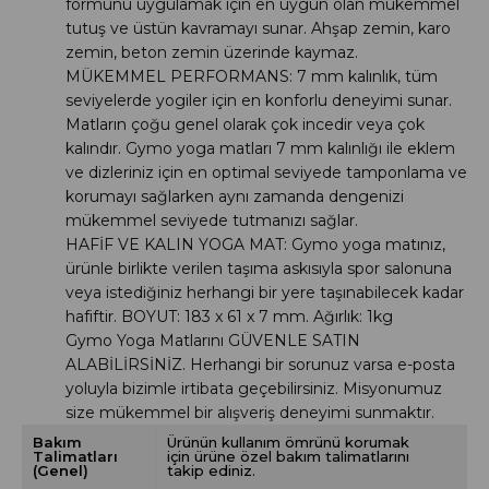
formunu uygulamak için en uygun olan mükemmel
tutuş ve üstün kavramayı sunar. Ahşap zemin, karo
zemin, beton zemin üzerinde kaymaz.
MÜKEMMEL PERFORMANS: 7 mm kalınlık, tüm
seviyelerde yogiler için en konforlu deneyimi sunar.
Matların çoğu genel olarak çok incedir veya çok
kalındır. Gymo yoga matları 7 mm kalınlığı ile eklem
ve dizleriniz için en optimal seviyede tamponlama ve
korumayı sağlarken aynı zamanda dengenizi
mükemmel seviyede tutmanızı sağlar.
HAFİF VE KALIN YOGA MAT: Gymo yoga matınız,
ürünle birlikte verilen taşıma askısıyla spor salonuna
veya istediğiniz herhangi bir yere taşınabilecek kadar
hafiftir. BOYUT: 183 x 61 x 7 mm. Ağırlık: 1kg
Gymo Yoga Matlarını GÜVENLE SATIN
ALABİLİRSİNİZ.
Herhangi bir sorunuz varsa e-posta
yoluyla bizimle irtibata geçebilirsiniz. Misyonumuz
size mükemmel bir alışveriş deneyimi sunmaktır.
Bakım
Ürünün kullanım ömrünü korumak
Talimatları
için ürüne özel bakım talimatlarını
(Genel)
takip ediniz.