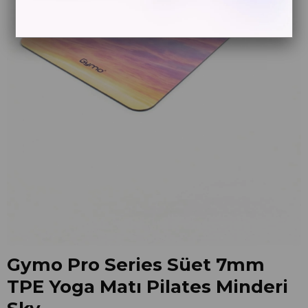
Gymo Pro Series Süet 7mm
TPE Yoga Matı Pilates Minderi