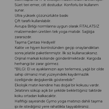
Süet teri emer, cilt dostudur. Konforlu bir kullanım
sunar.
Ultra yüksek çözünürlükte baskı
Çift taraflı kullanılabilir.
Avrupa Birliği normlarına uygun olarak FİTALATSIZ
malzemeden üretilen tek yoga matıdır. Sağlığa
zararsızdır.
Taşıma Çantası Hediyeli!
Kalite ve hijyen kontrolünden geçip onaylandıktan
sonra jelatile paketlenmiştir. İlk siz kullanacaksınız.
Orijinal markalı kolisinde gönderilmektedir. Kargoda
herhangi bir zarar görmez.
"BİLGİ: El ve ayaklarınızın aşırı terlemesi, yağlı bir cilde
sahip olmanız mat yüzeyindeki kaydırmazlık
özelliğinde değişkenlik gösterebilir."
Ekolojik matın kendine has doğal bir kokusu vardır.
Jelatinini söküp açık bir şekilde beklettiğiniz taktirde
koku ortadan kalkacaktır.
Hafifliği sayesinde Gymo yoga matınızı dahili taşıma
ipi ile istediğiniz yere rahatlıkla taşıyabilirsiniz.