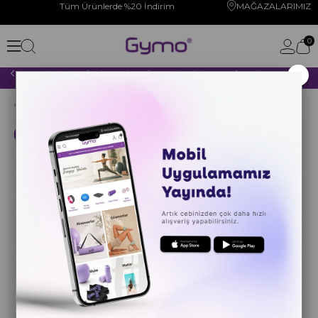
Tüm Ürünlerde %20 İndirim
MAĞAZALARIMIZ
0
×
2000 TL VE ÜZERİ YAPACAĞINIZ TÜM ALIŞVERİŞLERİNİZDE KARGO ÜCRETSİZ!
Anasayfa
YOGA PİLATES
YOGA MATI
Süet Baskılı
Kargo Bedava