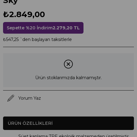
Sky
₺2.849,00
Sepette %20 İndirim
2.279,20 TL
₺547,25
`den başlayan taksitlerle
Ürün stoklarımızda kalmamıştır.
Yorum Yaz
ÜRÜN ÖZELLIKLERI
Süet kaplama TPE ekolojik malzemeden üretilmiştir.