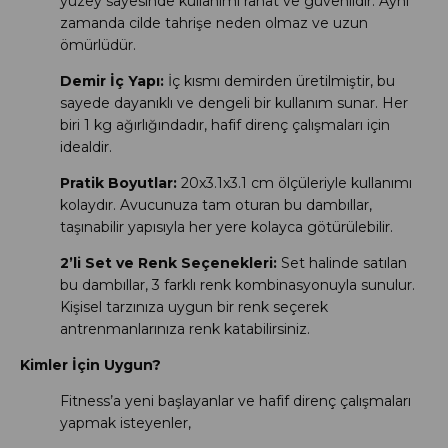
yüzey sayesinde kullanımı rahat ve güvenlidir. Aynı
zamanda cilde tahrişe neden olmaz ve uzun
ömürlüdür.
Demir İç Yapı:
İç kısmı demirden üretilmiştir, bu
sayede dayanıklı ve dengeli bir kullanım sunar. Her
biri 1 kg ağırlığındadır, hafif direnç çalışmaları için
idealdir.
Pratik Boyutlar:
20x3.1x3.1 cm ölçüleriyle kullanımı
kolaydır. Avucunuza tam oturan bu dambıllar,
taşınabilir yapısıyla her yere kolayca götürülebilir.
2’li Set ve Renk Seçenekleri:
Set halinde satılan
bu dambıllar, 3 farklı renk kombinasyonuyla sunulur.
Kişisel tarzınıza uygun bir renk seçerek
antrenmanlarınıza renk katabilirsiniz.
Kimler İçin Uygun?
Fitness’a yeni başlayanlar ve hafif direnç çalışmaları
yapmak isteyenler,