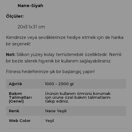
Nane-Siyah
Ölçüler:
20x3.1x.31 cm
Kendinize veya sevdiklerinize hediye etmek için de harika
bir seçenek!
Not:
Silikon yüzey kolay temizlenebilir özelliktedir. Nemli
bir bezle silerek hijyenik bir kullanım sağlayabilirsiniz.
Fitness hedeflerinize şık bir başlangıç yapın!
Ağırlık
1000 - 2500 gr
Bakım
Ürünün kullanım ömrünü korumak
Talimatları
için ürüne özel bakım talimatlarını
(Genel)
takip ediniz.
Renk
Nane Yeşili
Web Color
Yeşil