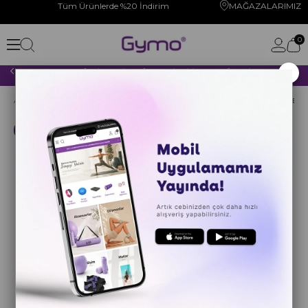
Tüm Ürünlerde %20 İndirim
MAĞAZALARIMIZ
0
×
2000 TL VE ÜZERİ YAPACAĞINIZ TÜM ALIŞVERİŞLERİNİZDE KARGO ÜCRETSİZ!
Anasayfa
YOGA PİLATES
FITNESS
Ağırlıklar
Kargo Bedava