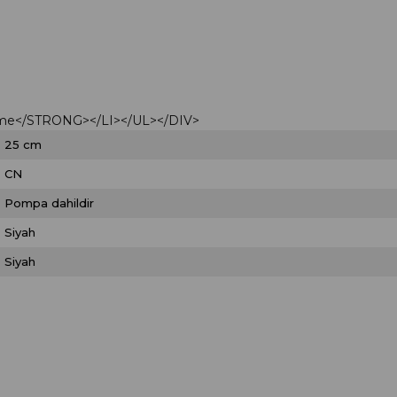
şirme</STRONG></LI></UL></DIV>
25 cm
CN
Pompa dahildir
Siyah
Siyah