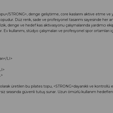
</STRONG>, denge geliştirme, core kaslarını aktive etme ve ya
 topudur. Düz renk, sade ve profesyonel tasarımı sayesinde her 
 fizik, denge ve hedef kas aktivasyonu çalışmalarında yardımcı ek
. Ev kullanımı, stüdyo çalışmaları ve profesyonel spor ortamları içi
arı</LI>
LI>
L>
 olarak üretilen bu pilates topu, <STRONG>dayanıklı ve kontrol
siz sırasında güvenli tutuş sunar. Uzun ömürlü kullanım hedeflene