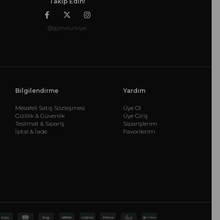
Takip Edin!
@gymoturkiye
Bilgilendirme
Yardım
Mesafeli Satış Sözleşmesi
Üye Ol
Gizlilik & Güvenlik
Üye Giriş
Teslimat & Sipariş
Siparişlerim
İptal & İade
Favorilerim