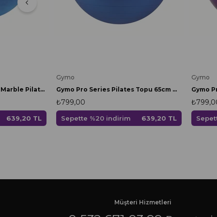
Gymo
Gymo
Gymo Pro Series Cloudy Marble Pilates Topu 55cm Mavi
Gymo Pro Series Pilates Topu 65cm Mavi
₺799,00
₺799,0
639,20 TL
Sepette %20 indirim
639,20 TL
Sepet
Müşteri Hizmetleri