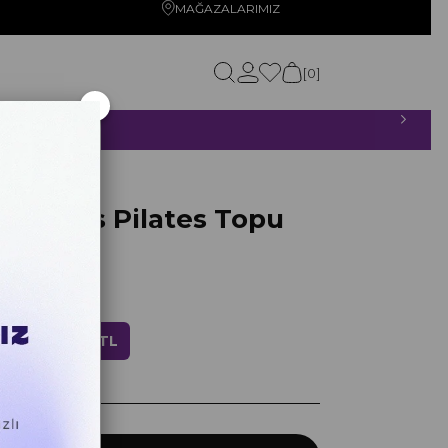
MAĞAZALARIMIZ
0
×
ETSİZ!
 Series Pilates Topu
yah
ndirim
399,20 TL
yan taksitlerle