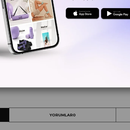
Kritik Sto
Yorum Ya
YORUMLAR
0