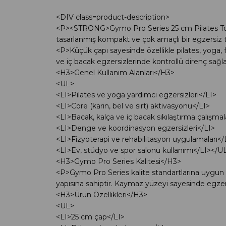
<DIV class=product-description>
<P><STRONG>Gymo Pro Series 25 cm Pilates Topu
tasarlanmış kompakt ve çok amaçlı bir egzersiz
<P>Küçük çapı sayesinde özellikle pilates, yoga,
ve iç bacak egzersizlerinde kontrollü direnç sağlar
<H3>Genel Kullanım Alanları</H3>
<UL>
<LI>Pilates ve yoga yardımcı egzersizleri</LI>
<LI>Core (karın, bel ve sırt) aktivasyonu</LI>
<LI>Bacak, kalça ve iç bacak sıkılaştırma çalışmal
<LI>Denge ve koordinasyon egzersizleri</LI>
<LI>Fizyoterapi ve rehabilitasyon uygulamaları</
<LI>Ev, stüdyo ve spor salonu kullanımı</LI></U
<H3>Gymo Pro Series Kalitesi</H3>
<P>Gymo Pro Series kalite standartlarına uygun
yapısına sahiptir. Kaymaz yüzeyi sayesinde egzer
<H3>Ürün Özellikleri</H3>
<UL>
<LI>25 cm çap</LI>