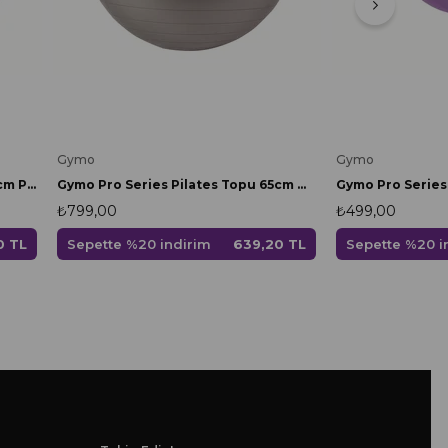
Gymo
Gymo
Gymo Pro Series Pilates Topu 65cm Pembe
Gymo Pro Series Pilates Topu 65cm Gümüş
₺799,00
₺499,00
0 TL
Sepette %20 indirim
639,20 TL
Sepette %20 i