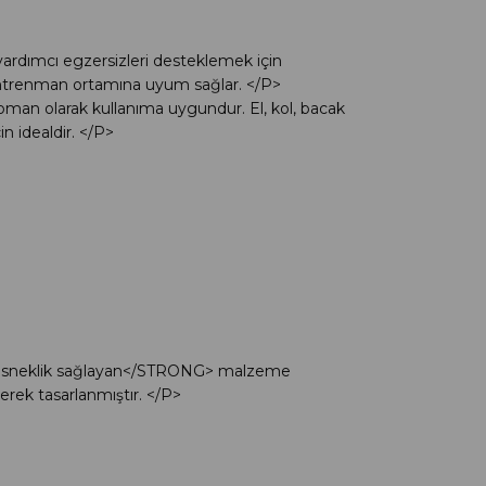
rdımcı egzersizleri desteklemek için
antrenman ortamına uyum sağlar. </P>
ipman olarak kullanıma uygundur. El, kol, bacak
n idealdir. </P>
lü esneklik sağlayan</STRONG> malzeme
rek tasarlanmıştır. </P>