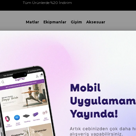
Tüm Ürünlerde %20 İndirim
Matlar
Ekipmanlar
Giyim
Aksesuar
 VE ÜZERİ YAPACAĞINIZ TÜM ALIŞVERİŞLERİNİZDE KARGO ÜCR
Gymo Pro Series Pilates Topu 25cm Siyah
Gymo Pro
25cm Si
₺499,00
Sepette %20 İ
₺95,85
`den başla