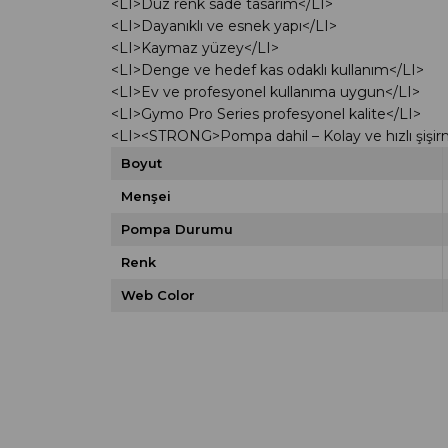
<LI>Düz renk sade tasarım</LI>
<LI>Dayanıklı ve esnek yapı</LI>
<LI>Kaymaz yüzey</LI>
<LI>Denge ve hedef kas odaklı kullanım</LI>
<LI>Ev ve profesyonel kullanıma uygun</LI>
<LI>Gymo Pro Series profesyonel kalite</LI>
<LI><STRONG>Pompa dahil – Kolay ve hızlı şi
Boyut
Menşei
Pompa Durumu
Renk
Web Color