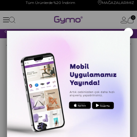
Tüm Ürünlerde %20 İndirim
MAĞAZALARIMIZ
0
×
2000 TL VE ÜZERİ YAPACAĞINIZ TÜM ALIŞVERİŞLERİNİZDE KARGO ÜCRETSİZ!
Anasayfa
YOGA PİLATES
FITNESS
Atlama İpleri