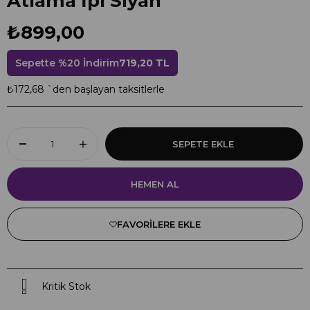
Atlama İpi Siyah
₺899,00
Sepette %20 İndirim
719,20 TL
₺172,68
`den başlayan taksitlerle
FAVORILERE EKLE
Kritik Stok