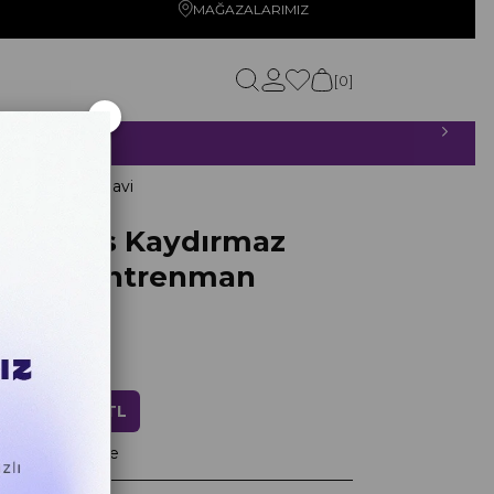
MAĞAZALARIMIZ
0
×
ETSİZ!
n Atlama İpi Mavi
o Series Kaydırmaz
zersiz Antrenman
pi Mavi
ndirim
719,20 TL
ayan taksitlerle