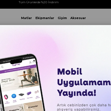
Tüm Ürünlerde %20 İndirim
Matlar
Ekipmanlar
Giyim
Aksesuar
 VE ÜZERİ YAPACAĞINIZ TÜM ALIŞVERİŞLERİNİZDE KARGO ÜCR
ma İpleri
Gymo Pro Series Kaydırmaz Saplı Egzersiz Antrenma
Gymo Pr
Saplı Eg
Atlama İ
₺899,00
Sepette %20 İ
₺172,68
`den başl