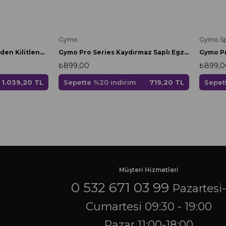
Gymo
Gymo Sp
Gymo Pro Series Kendinden Kilitlenebilir Atlama İpi Siyah
Gymo Pro Series Kaydırmaz Saplı Egzersiz Antrenman Atlama İpi Siyah
₺899,00
₺899,0
1.039,20 TL
Sepette %20 indirim
719,20 TL
Sepet
Müşteri Hizmetleri
0 532 671 03 99
Pazartesi
Cumartesi 09:30 - 19:00
Pazar 11:00-18:00