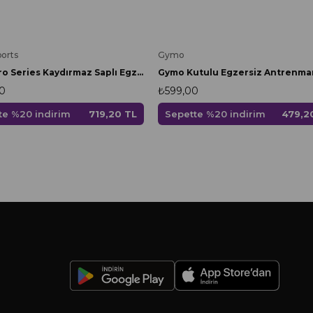
Gymo
orts
Gymo Pro Series Kaydırmaz Saplı Egzersiz Antrenman Atlama İpi Kırmızı
₺599,00
0
Sepette %20 indirim
479,2
te %20 indirim
719,20 TL
-