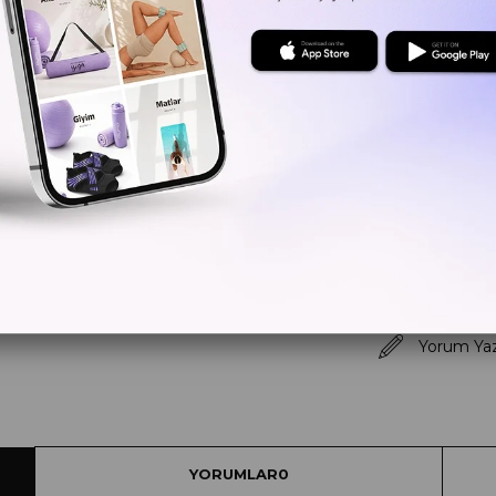
Kritik Sto
Yorum Ya
YORUMLAR
0