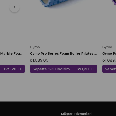
Gymo
Gymo
Gymo Pro Series Foam Roller Pilates Masaj Rulosu Mavi
Gymo Pro Series Cloudy Marble Foam Roller Pilates Masaj Rulosu Mor
₺1.089,00
₺1.089
Sepette %20 indirim
871,20 TL
Sepet
871,20 TL
Müşteri Hizmetleri