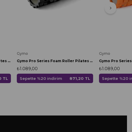
Gymo
Gymo
Gymo Pro Series Foam Roller Pilates Masaj Rulosu Pembe
Gymo Pro Series Foam Roller Pilates Masaj Rulosu Siyah
₺1.089,00
₺1.089,00
0 TL
Sepette %20 indirim
871,20 TL
Sepette %20 i