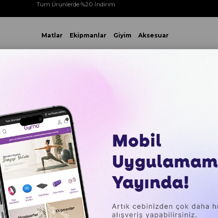
Tüm Ürünlerde %20 İndirim
Matlar
Ekipmanlar
Giyim
Aksesuar
 VE ÜZERİ YAPACAĞINIZ TÜM ALIŞVERİŞLERİNİZDE KARGO ÜCR
 Rollers
Gymo Pro Series Foam Roller Pilates Masaj Rulosu 
Gymo Pro
Pilates 
₺1.089,0
Sepette %20 İ
₺209,18
`den baş