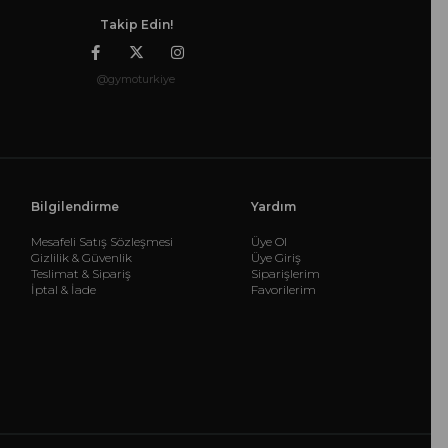
Takip Edin!
@gymoturkiye
Bilgilendirme
Yardım
Mesafeli Satış Sözleşmesi
Üye Ol
Gizlilik & Güvenlik
Üye Giriş
Teslimat & Sipariş
Siparişlerim
İptal & İade
Favorilerim