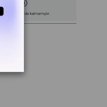
rün stoklarımızda kalmamıştır.
z