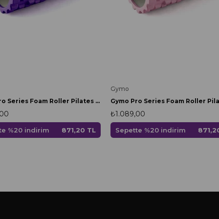
Gymo
Gymo Pro Series Foam Roller Pilates Masaj Rulosu Mor
,00
₺1.089,00
te %20 indirim
871,20 TL
Sepette %20 indirim
871,2