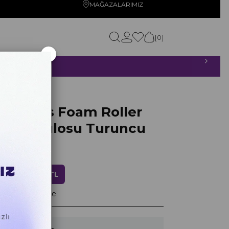
MAĞAZALARIMIZ
0
×
ETSİZ!
Turuncu
 Series Foam Roller
Masaj Rulosu Turuncu
0
ndirim
871,20 TL
layan taksitlerle