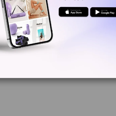
Ü
Yorum Ya