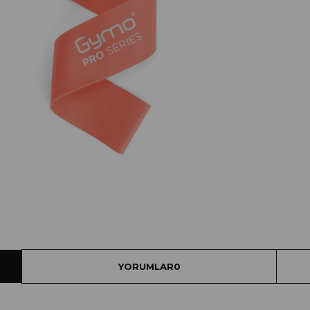
YORUMLAR
0