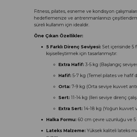
Fitness, pilates, esneme ve kondisyon çalışmalarınız
hedeflemenize ve antrenmanlarınızı çeşitlendirm
süreli kullanım için idealdir.
Öne Çıkan Özellikler:
5 Farklı Direnç Seviyesi:
Set içerisinde 5 f
kişiselleştirmek için tasarlanmıştır:
Extra Hafif:
3-5 kg (Başlangıç seviyes
Hafif:
5-7 kg (Temel pilates ve hafif di
Orta:
7-9 kg (Orta seviye kuvvet antr
Sert:
11-14 kg (İleri seviye direnç çalış
Extra Sert:
14-18 kg (Yoğun kuvvet ve 
Halka Formu:
60 cm çevre uzunluğu ve 5 cm g
Lateks Malzeme:
Yüksek kaliteli lateks 