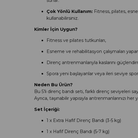
sunar.
Çok Yönlü Kullanım:
Fitness, pilates, esn
kullanabilirsiniz.
Kimler İçin Uygun?
Fitness ve pilates tutkunları,
Esneme ve rehabilitasyon çalışmaları yapan
Direnç antrenmanlarıyla kaslarını güçlendir
Spora yeni başlayanlar veya ileri seviye spor
Neden Bu Ürün?
Bu 5’li direnç bandı seti, farklı direnç seviyeler
Ayrıca, taşınabilir yapısıyla antrenmanlarınızı h
Set İçeriği:
1 x Extra Hafif Direnç Bandı (3-5 kg)
1 x Hafif Direnç Bandı (5-7 kg)