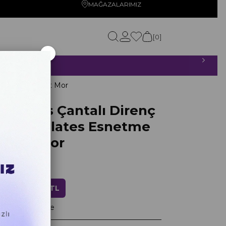
MAĞAZALARIMIZ
0
×
ETSİZ!
Lastiği 5'li Set Mor
 Series Çantalı Direnç
tness Pilates Esnetme
'li Set Mor
ndirim
687,20 TL
ayan taksitlerle