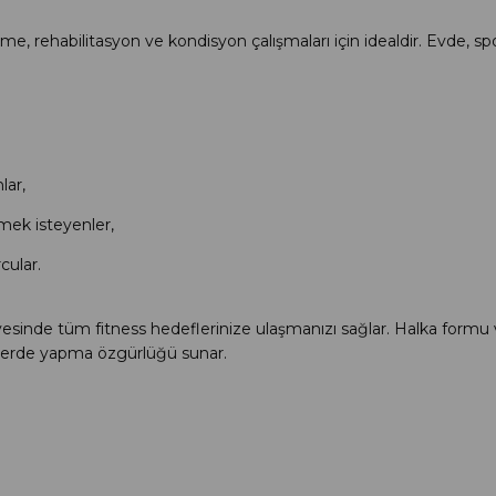
eme, rehabilitasyon ve kondisyon çalışmaları için idealdir. Evde, s
lar,
mek isteyenler,
cular.
i sayesinde tüm fitness hedeflerinize ulaşmanızı sağlar. Halka formu
er yerde yapma özgürlüğü sunar.