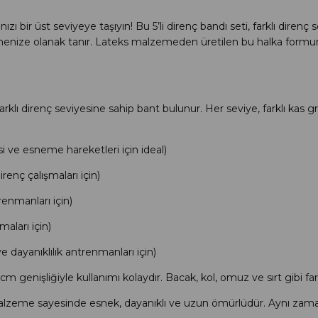
ı bir üst seviyeye taşıyın! Bu 5’li direnç bandı seti, farklı direnç 
enize olanak tanır. Lateks malzemeden üretilen bu halka formund
arklı direnç seviyesine sahip bant bulunur. Her seviye, farklı kas g
i ve esneme hareketleri için ideal)
renç çalışmaları için)
enmanları için)
maları için)
dayanıklılık antrenmanları için)
enişliğiyle kullanımı kolaydır. Bacak, kol, omuz ve sırt gibi farklı 
malzeme sayesinde esnek, dayanıklı ve uzun ömürlüdür. Aynı zam