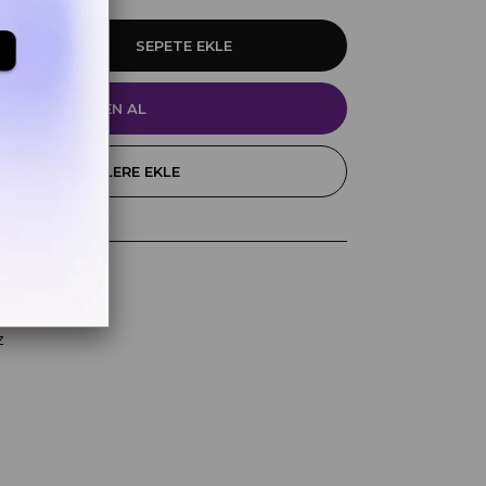
FAVORILERE EKLE
k
z