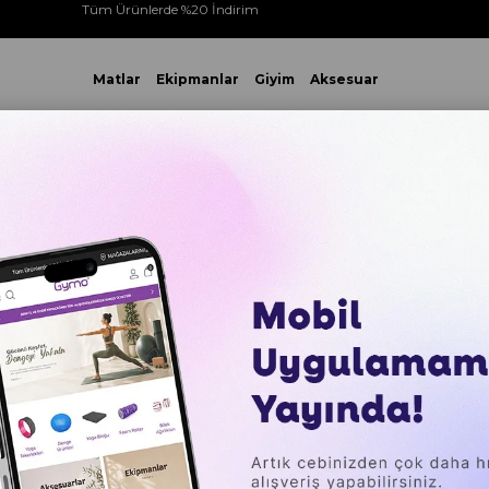
Tüm Ürünlerde %20 İndirim
Matlar
Ekipmanlar
Giyim
Aksesuar
 VE ÜZERİ YAPACAĞINIZ TÜM ALIŞVERİŞLERİNİZDE KARGO ÜCR
Gymo Pro Series Çantalı Direnç Bandı Fitness Pilates Esnetme 
Gymo Pro
Bandı Fi
Lastiği 5
₺859,00
Sepette %20 İ
₺165,00
`den başl