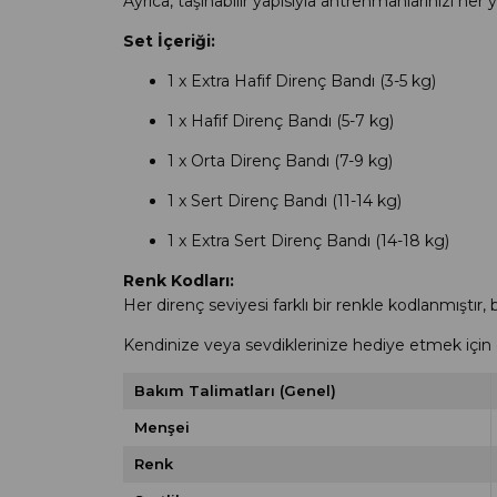
Ayrıca, taşınabilir yapısıyla antrenmanlarınızı h
Set İçeriği:
1 x Extra Hafif Direnç Bandı (3-5 kg)
1 x Hafif Direnç Bandı (5-7 kg)
1 x Orta Direnç Bandı (7-9 kg)
1 x Sert Direnç Bandı (11-14 kg)
1 x Extra Sert Direnç Bandı (14-18 kg)
Renk Kodları:
Her direnç seviyesi farklı bir renkle kodlanmıştır, 
Kendinize veya sevdiklerinize hediye etmek için 
Bakım Talimatları (Genel)
Menşei
Renk