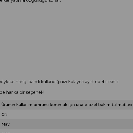
er yerde yapma özgürlüğü sunar.
böylece hangi bandı kullandığınızı kolayca ayırt edebilirsiniz.
de harika bir seçenek!
Ürünün kullanım ömrünü korumak için ürüne özel bakım talimatlarını
CN
Mavi