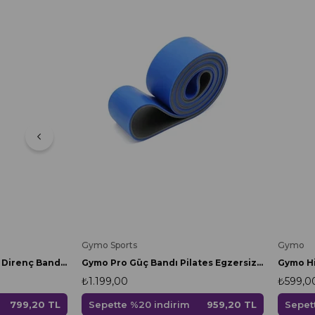
Gymo Sports
Gymo
Gymo Pro Güç Bandı Pilates Egzersiz Direnç Lastiği Sert
Gymo Pro Series Çantalı Direnç Bandı Fitness Pilates Esnetme Lastiği 5'li Set Mor 7.5 cm
₺1.199,00
₺599,0
Sepette %20 indirim
959,20 TL
Sepet
799,20 TL