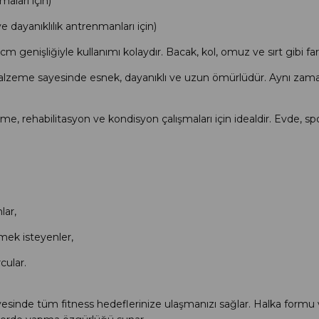
maları için)
dayanıklılık antrenmanları için)
enişliğiyle kullanımı kolaydır. Bacak, kol, omuz ve sırt gibi farklı 
malzeme sayesinde esnek, dayanıklı ve uzun ömürlüdür. Aynı zam
eme, rehabilitasyon ve kondisyon çalışmaları için idealdir. Evde, s
lar,
mek isteyenler,
cular.
i sayesinde tüm fitness hedeflerinize ulaşmanızı sağlar. Halka formu