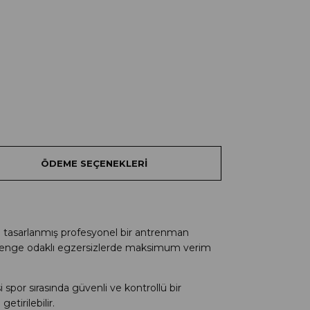
ÖDEME SEÇENEKLERI
n tasarlanmış profesyonel bir antrenman
le denge odaklı egzersizlerde maksimum verim
por sırasında güvenli ve kontrollü bir
etirilebilir.