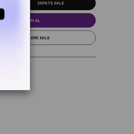
FAVORILERE EKLE
k
z