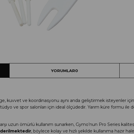
YORUMLAR
0
ge, kuvvet ve koordinasyonu aynı anda geliştirmek isteyenler içi
stüdyo ve spor salonları için ideal ölçüdedir. Yarım küre formu i
rşı uzun ömürlü kullanım sunarken, Gymo’nun Pro Series kalitesi s
derilmektedir
, böylece kolay ve hızlı şekilde kullanıma hazır hale g