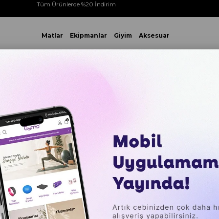
Tüm Ürünlerde %20 İndirim
Matlar
Ekipmanlar
Giyim
Aksesuar
 VE ÜZERİ YAPACAĞINIZ TÜM ALIŞVERİŞLERİNİZDE KARGO ÜCR
U BALL
Gymo Pro Series Bosu Ball Denge Topu 46cm Pemb
Gymo Pro
Denge 
₺2.299,0
Sepette %20 İ
₺441,60
`den baş