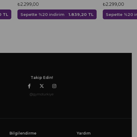
₺2.299,00
₺2.299,00
0 TL
Sepette %20 indirim
1.839,20 TL
Sepette %20 i
Takip Edin!
@gymoturkiye
Bilgilendirme
Yardım