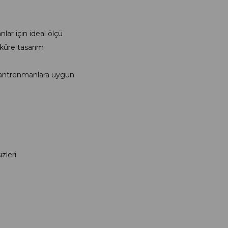
lar için ideal ölçü
küre tasarım
n antrenmanlara uygun
zleri