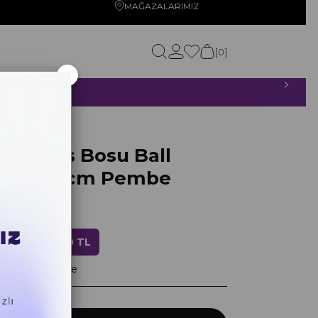
MAĞAZALARIMIZ
0
×
ETSİZ!
e
 Series Bosu Ball
Topu 46cm Pembe
0
ndirim
1.839,20 TL
layan taksitlerle