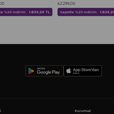
,00
₺2.299,00
te %20 indirim
1.839,20 TL
Sepette %20 indirim
1.839,2
-
.
Kurumsal