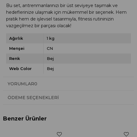
Bu set, antrenmanlarınızı bir üst seviyeye taşımak ve
hedeflerinize ulaşmak için mükemmel bir seçenek. Hem
pratik hem de işlevsel tasarımıyla, fitness rutininizin
vazgeçilmez bir parçası olacak!
Ağırlık
1 kg
Menşei
CN
Renk
Bej
Web Color
Bej
YORUMLAR
0
ÖDEME SEÇENEKLERI
Benzer Ürünler