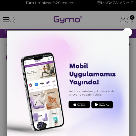
Tüm Ürünlerde %20 İndirim
MAĞAZALARIMIZ
0
×
2000 TL VE ÜZERİ YAPACAĞINIZ TÜM ALIŞVERİŞLERİNİZDE KARGO ÜCRETSİZ!
Anasayfa
YOGA PİLATES
FITNESS
Ağırlıklar
Kargo Bedava