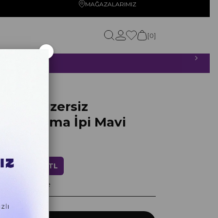
MAĞAZALARIMIZ
0
×
ETSİZ!
tulu Egzersiz
an Atlama İpi Mavi
ndirim
479,20 TL
ayan taksitlerle