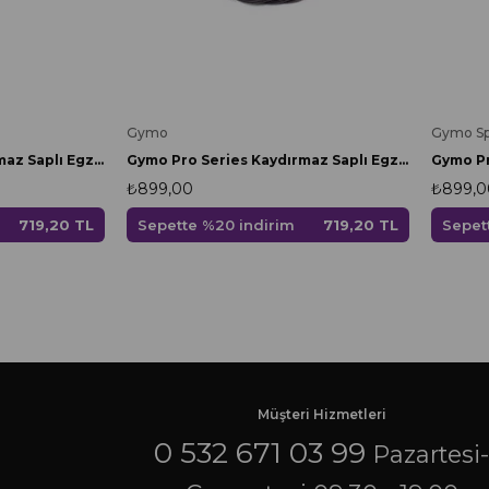
Gymo
Gymo Sp
Gymo Pro Series Kaydırmaz Saplı Egzersiz Antrenman Atlama İpi Mavi
Gymo Pro Series Kaydırmaz Saplı Egzersiz Antrenman Atlama İpi Siyah
₺899,00
₺899,0
719,20 TL
Sepette %20 indirim
719,20 TL
Sepet
Müşteri Hizmetleri
0 532 671 03 99
Pazartesi