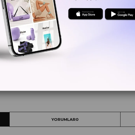
Kritik Sto
Yorum Ya
YORUMLAR
0