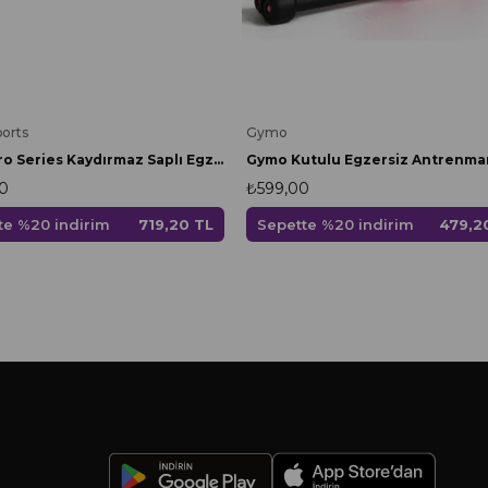
Gymo
orts
Gymo Pro Series Kaydırmaz Saplı Egzersiz Antrenman Atlama İpi Kırmızı
₺599,00
0
Sepette %20 indirim
479,2
te %20 indirim
719,20 TL
-