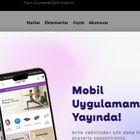
Tüm Ürünlerde %20 İndirim
Matlar
Ekipmanlar
Giyim
Aksesuar
 VE ÜZERİ YAPACAĞINIZ TÜM ALIŞVERİŞLERİNİZDE KARGO ÜCR
ma İpleri
Gymo Kutulu Egzersiz Antrenman Atlama İpi Mavi
Gymo Ku
Antrenm
₺599,00
Sepette %20 İ
₺115,06
`den başl