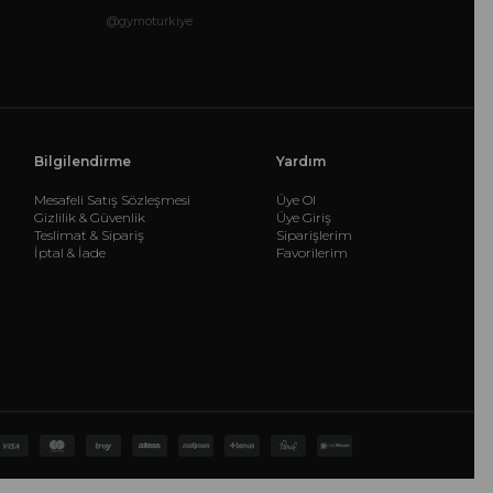
@gymoturkiye
Bilgilendirme
Yardım
Mesafeli Satış Sözleşmesi
Üye Ol
Gizlilik & Güvenlik
Üye Giriş
Teslimat & Sipariş
Siparişlerim
İptal & İade
Favorilerim