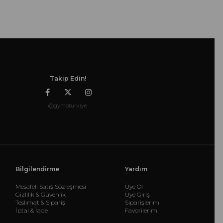
Takip Edin!
@gymoturkiye
Bilgilendirme
Yardım
Mesafeli Satış Sözleşmesi
Üye Ol
Gizlilik & Güvenlik
Üye Giriş
Teslimat & Sipariş
Siparişlerim
İptal & İade
Favorilerim