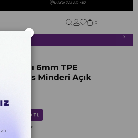
MAĞAZALARIMIZ
0
×
ETSİZ!
 Açık Yeşil
zalamalı 6mm TPE
ı Pilates Minderi Açık
00
ndirim
1.639,20 TL
layan taksitlerle