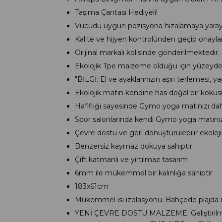
Taşıma Çantası Hediyeli!
Vücudu uygun pozisyona
hizalamaya
yaraya
Kalite ve hijyen kontrolünden geçip onaylandı
Orijinal markalı kolisinde gönderilmektedir
Ekolojik Tpe malzeme olduğu için yüzeyde iz
"BİLGİ: El ve ayaklarınızın aşırı terlemesi, 
Ekolojik matın kendine has doğal bir kokusu 
Hafifliği sayesinde Gymo yoga matınızı dahili 
Spor salonlarında kendi Gymo yoga matınızı
Çevre dostu ve geri dönüştürülebilir ekolo
Benzersiz kaymaz dokuya sahiptir
Çift katmanlı ve yırtılmaz tasarım
6mm ile mükemmel bir kalınlığa sahiptir
183x61cm
Mükemmel ısı izolasyonu. Bahçede plajda raha
YENİ ÇEVRE DOSTU MALZEME: Geliştirilmiş G