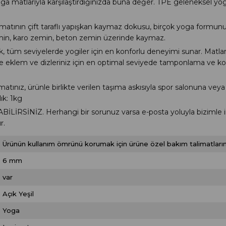
matlarıyla karşılaştırdığınızda buna değer. TPE geleneksel yoga
ın çift taraflı yapışkan kaymaz dokusu, birçok yoga formun
min, karo zemin, beton zemin üzerinde kaymaz.
seviyelerde yogiler için en konforlu deneyimi sunar. Matların
 ile eklem ve dizleriniz için en optimal seviyede tamponlama ve
, ürünle birlikte verilen taşıma askısıyla spor salonuna veya is
ık: 1kg
ABİLİRSİNİZ.
Herhangi bir sorunuz varsa e-posta yoluyla bizimle i
r.
Ürünün kullanım ömrünü korumak için ürüne özel bakım talimatlarını
6 mm
var
Açık Yeşil
Yoga