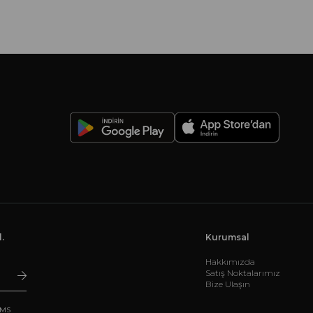
-
.
Kurumsal
Hakkımızda
Satış Noktalarımız
Bize Ulaşın
SMS