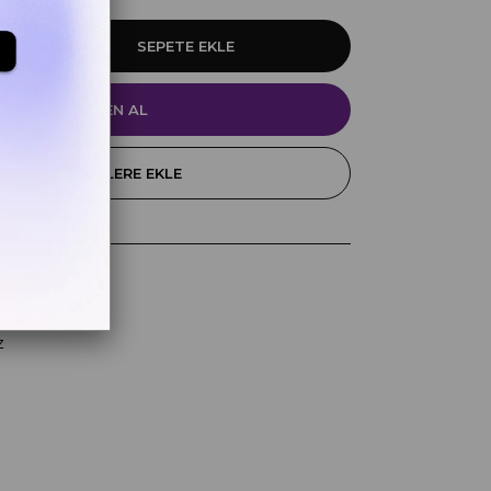
FAVORILERE EKLE
k
z