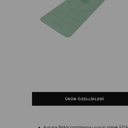
ÜRÜN ÖZELLIKLERI
Avrupa Birliği normlarına uygun olarak FİT