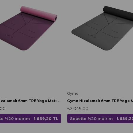
Gymo
Gymo Hizalamalı 6mm TPE Yoga Matı Pilates Minderi Mürdüm
,00
₺2.049,00
te %20 indirim
1.639,20 TL
Sepette %20 indirim
1.639,2