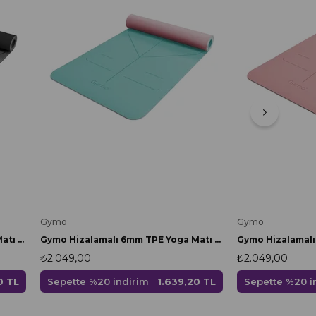
Gymo
Gymo
Gymo Hizalamalı 6mm TPE Yoga Matı Pilates Minderi Gri
Gymo Hizalamalı 6mm TPE Yoga Matı Pilates Minderi Nane Yeşili
₺2.049,00
₺2.049,00
0 TL
Sepette %20 indirim
1.639,20 TL
Sepette %20 i