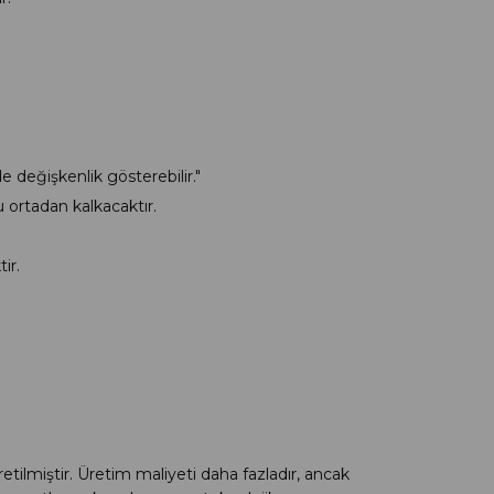
e değişkenlik gösterebilir."
u ortadan kalkacaktır.
ir.
miştir. Üretim maliyeti daha fazladır, ancak