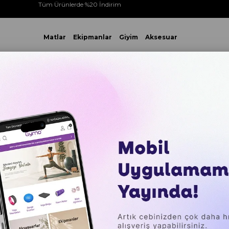
Tüm Ürünlerde %20 İndirim
Matlar
Ekipmanlar
Giyim
Aksesuar
 VE ÜZERİ YAPACAĞINIZ TÜM ALIŞVERİŞLERİNİZDE KARGO ÜCR
izalamalı
Gymo Hizalamalı 6mm TPE Yoga Matı Pilates Minderi
Gymo Hi
Yoga Mat
Yeşil
₺2.049,
Sepette %20 İ
₺393,58
`den baş