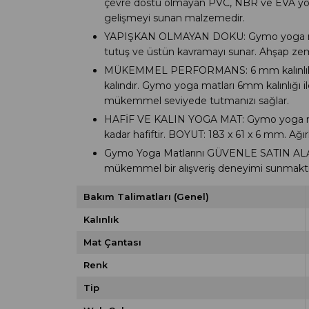
çevre dostu olmayan PVC, NBR ve EVA yoga 
gelişmeyi sunan malzemedir.
YAPIŞKAN OLMAYAN DOKU: Gymo yoga matın
tutuş ve üstün kavramayı sunar. Ahşap ze
MÜKEMMEL PERFORMANS: 6 mm kalınlık, tüm 
kalındır. Gymo yoga matları 6mm kalınlığı
mükemmel seviyede tutmanızı sağlar.
HAFİF VE KALIN YOGA MAT: Gymo yoga matınız
kadar hafiftir. BOYUT: 183 x 61 x 6 mm. Ağırl
Gymo Yoga Matlarını GÜVENLE SATIN AL
mükemmel bir alışveriş deneyimi sunmaktı
Bakım Talimatları (Genel)
Kalınlık
Mat Çantası
Renk
Tip