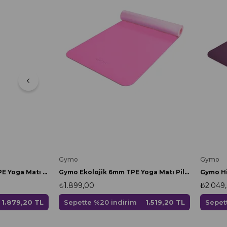
Gymo
Gymo
Gymo Ekolojik 6mm TPE Yoga Matı Pilates Minderi Fuşya
Gymo Hizalamalı 6mm TPE Yoga Matı Pilates Minderi Diz Dirsek Koruyucu Matlı Set Scarlet
₺1.899,00
₺2.049
Sepette %20 indirim
1.519,20 TL
Sepet
1.879,20 TL