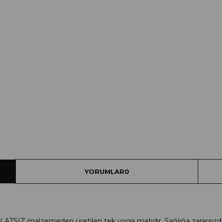
YORUMLAR
0
ALATSIZ malzemeden üretilen tek yoga matıdır. Sağlığa zararsızdı