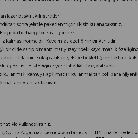
n lazer baskılı akıllı işaretler
ktan sonra jelatile paketlenmiştir. İlk siz kullanacaksınız.
. Kargoda herhangi bir zarar görmez.
 kalması normaldir. Kaydırmaz özelliğinin bir kanıtıdır.
yağlı bir cilde sahip olmanız mat yüzeyindeki kaydırmazlık özelliğind
vardır. Jelatinini söküp açık bir şekilde beklettiğiniz taktirde kok
taşıma ipi ile istediğiniz yere rahatlıkla taşıyabilirsiniz.
 kullanmak, kamuya açık matları kullanmaktan çok daha hijyenikt
jik malzemeden üretilmiştir
tlıkla kullanabilirsiniz.
ymo Yoga matı, çevre dostu birinci sınıf TPE malzemeden üretil