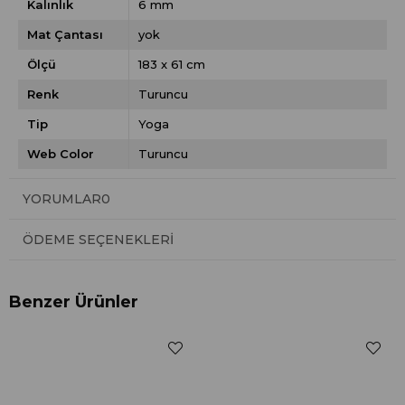
Kalınlık
6 mm
Mat Çantası
yok
Ölçü
183 x 61 cm
Renk
Turuncu
Tip
Yoga
Web Color
Turuncu
YORUMLAR
0
ÖDEME SEÇENEKLERI
Benzer Ürünler