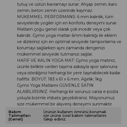
tutuş ve üstün kavramayı sunar. Ahşap zemin, karo
zemin, beton zemin üzerinde kaymaz.
MÜKEMMEL PERFORMANS: 6 mm kalınlık, tüm
seviyelerde yogiler için en konforlu deneyimi sunar.
Matların çoğu genel olarak çok incedir veya çok
kalındır. Gymo yoga matları 6mm kalınlığı ile eklem
ve dizleriniz için en optimal seviyede tamponlama ve
korumayı sağlarken aynı zamanda dengenizi
mükemmel seviyede tutmanızı sağlar.
HAFİF VE KALIN YOGA MAT: Gymo yoga matınız,
ürünle birlikte verilen taşıma askısıyla spor salonuna
veya istediğiniz herhangi bir yere taşınabilecek kadar
hafiftir. BOYUT: 183 x 61 x 6 mm. Ağırlık: 1kg
Gymo Yoga Matlarını GÜVENLE SATIN
ALABİLİRSİNİZ.
Herhangi bir sorunuz varsa e-posta
yoluyla bizimle irtibata geçebilirsiniz. Misyonumuz
size mükemmel bir alışveriş deneyimi sunmaktır.
Bakım
Ürünün kullanım ömrünü korumak
Talimatları
için ürüne özel bakım talimatlarını
(Genel)
takip ediniz.