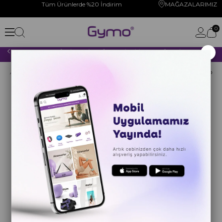
Tüm Ürünlerde %20 İndirim
MAĞAZALARIMIZ
0
×
2000 TL VE ÜZERİ YAPACAĞINIZ TÜM ALIŞVERİŞLERİNİZDE KARGO ÜCRETSİZ!
Anasayfa
YOGA PİLATES
YOGA MATI
Ekolojik