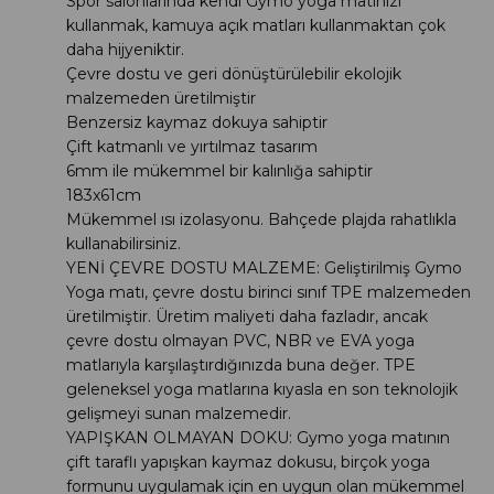
Spor salonlarında kendi Gymo yoga matınızı
kullanmak, kamuya açık matları kullanmaktan çok
daha hijyeniktir.
Çevre dostu ve geri dönüştürülebilir ekolojik
malzemeden üretilmiştir
Benzersiz kaymaz dokuya sahiptir
Çift katmanlı ve yırtılmaz tasarım
6mm ile mükemmel bir kalınlığa sahiptir
183x61cm
Mükemmel ısı izolasyonu. Bahçede plajda rahatlıkla
kullanabilirsiniz.
YENİ ÇEVRE DOSTU MALZEME: Geliştirilmiş Gymo
Yoga matı, çevre dostu birinci sınıf TPE malzemeden
üretilmiştir. Üretim maliyeti daha fazladır, ancak
çevre dostu olmayan PVC, NBR ve EVA yoga
matlarıyla karşılaştırdığınızda buna değer. TPE
geleneksel yoga matlarına kıyasla en son teknolojik
gelişmeyi sunan malzemedir.
YAPIŞKAN OLMAYAN DOKU: Gymo yoga matının
çift taraflı yapışkan kaymaz dokusu, birçok yoga
formunu uygulamak için en uygun olan mükemmel