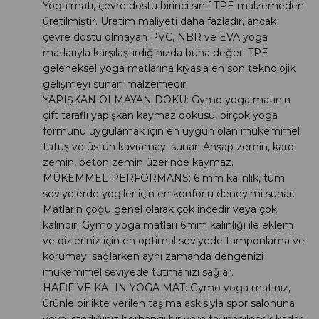
Yoga matı, çevre dostu birinci sınıf TPE malzemeden
üretilmiştir. Üretim maliyeti daha fazladır, ancak
çevre dostu olmayan PVC, NBR ve EVA yoga
matlarıyla karşılaştırdığınızda buna değer. TPE
geleneksel yoga matlarına kıyasla en son teknolojik
gelişmeyi sunan malzemedir.
YAPIŞKAN OLMAYAN DOKU: Gymo yoga matının
çift taraflı yapışkan kaymaz dokusu, birçok yoga
formunu uygulamak için en uygun olan mükemmel
tutuş ve üstün kavramayı sunar. Ahşap zemin, karo
zemin, beton zemin üzerinde kaymaz.
MÜKEMMEL PERFORMANS: 6 mm kalınlık, tüm
seviyelerde yogiler için en konforlu deneyimi sunar.
Matların çoğu genel olarak çok incedir veya çok
kalındır. Gymo yoga matları 6mm kalınlığı ile eklem
ve dizleriniz için en optimal seviyede tamponlama ve
korumayı sağlarken aynı zamanda dengenizi
mükemmel seviyede tutmanızı sağlar.
HAFİF VE KALIN YOGA MAT: Gymo yoga matınız,
ürünle birlikte verilen taşıma askısıyla spor salonuna
veya istediğiniz herhangi bir yere taşınabilecek kadar