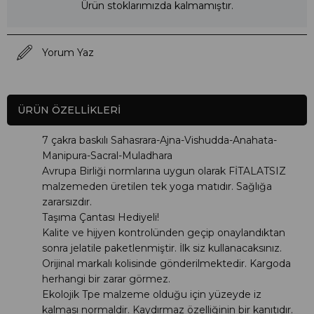
Ürün stoklarımızda kalmamıştır.
Yorum Yaz
ÜRÜN ÖZELLIKLERI
7 çakra baskılı Sahasrara-Ajna-Vishudda-Anahata-
Manipura-Sacral-Muladhara
Avrupa Birliği normlarına uygun olarak FİTALATSIZ
malzemeden üretilen tek yoga matıdır. Sağlığa
zararsızdır.
Taşıma Çantası Hediyeli!
Kalite ve hijyen kontrolünden geçip onaylandıktan
sonra jelatile paketlenmiştir. İlk siz kullanacaksınız.
Orijinal markalı kolisinde gönderilmektedir. Kargoda
herhangi bir zarar görmez.
Ekolojik Tpe malzeme olduğu için yüzeyde iz
kalması normaldir. Kaydırmaz özelliğinin bir kanıtıdır.