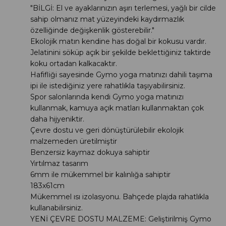
"BİLGİ: El ve ayaklarınızın aşırı terlemesi, yağlı bir cilde
sahip olmanız mat yüzeyindeki kaydırmazlık
özelliğinde değişkenlik gösterebilir."
Ekolojik matın kendine has doğal bir kokusu vardır.
Jelatinini söküp açık bir şekilde beklettiğiniz taktirde
koku ortadan kalkacaktır.
Hafifliği sayesinde Gymo yoga matınızı dahili taşıma
ipi ile istediğiniz yere rahatlıkla taşıyabilirsiniz.
Spor salonlarında kendi Gymo yoga matınızı
kullanmak, kamuya açık matları kullanmaktan çok
daha hijyeniktir.
Çevre dostu ve geri dönüştürülebilir ekolojik
malzemeden üretilmiştir
Benzersiz kaymaz dokuya sahiptir
Yırtılmaz tasarım
6mm ile mükemmel bir kalınlığa sahiptir
183x61cm
Mükemmel ısı izolasyonu. Bahçede plajda rahatlıkla
kullanabilirsiniz.
YENİ ÇEVRE DOSTU MALZEME: Geliştirilmiş Gymo