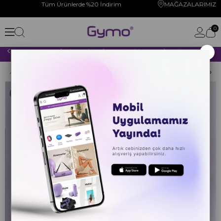
Tüm Ürünlerde %20 İndirim
MAĞAZALARIMIZ
0
×
2000 TL VE ÜZERİ YAPACAĞINIZ TÜM ALIŞVERİŞLERİNİZDE KARGO ÜCRETSİZ!
Anasayfa
YOGA PİLATES
YOGA MATI
Ekolojik
Kargo Bedava