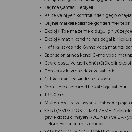
Taşıma Çantası Hediyeli!
Kalite ve hijyen kontrolünden geçip onaylandı
Orijinal markalı kolisinde gönderilmektedir
Ekolojik Tpe malzeme olduğu için yüzeyde iz
Ekolojik matın kendine has doğal bir kokusu 
Hafifliği sayesinde Gymo yoga matınızı dahili 
Spor salonlarında kendi Gymo yoga matınızı
Çevre dostu ve geri dönüştürülebilir ekolo
Benzersiz kaymaz dokuya sahiptir
Çift katmanlı ve yırtılmaz tasarım
6mm ile mükemmel bir kalınlığa sahiptir
183x61cm
Mükemmel ısı izolasyonu. Bahçede plajda raha
YENİ ÇEVRE DOSTU MALZEME: Geliştirilmiş G
çevre dostu olmayan PVC, NBR ve EVA yoga 
gelişmeyi sunan malzemedir.
YAPIŞKAN OLMAYAN DOKU: Gymo yoga matın