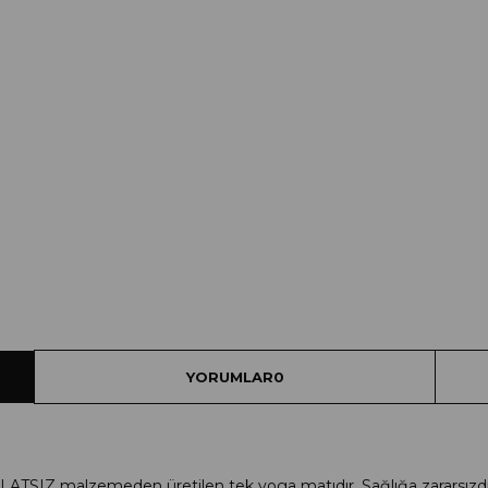
YORUMLAR
0
ALATSIZ malzemeden üretilen tek yoga matıdır. Sağlığa zararsızdı