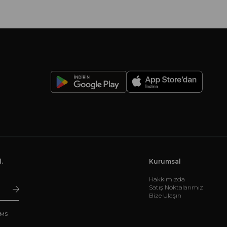
-
.
Kurumsal
Hakkımızda
Satış Noktalarımız
Bize Ulaşın
SMS