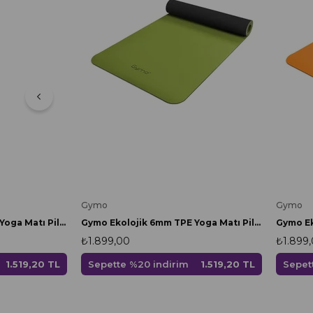
Gymo
Gymo
Gymo Ekolojik 6mm TPE Yoga Matı Pilates Minderi Yeşil
Gymo Ekolojik 6mm TPE Yoga Matı Pilates Minderi Turkuaz
₺1.899,00
₺1.899
Sepette %20 indirim
1.519,20 TL
Sepet
1.519,20 TL