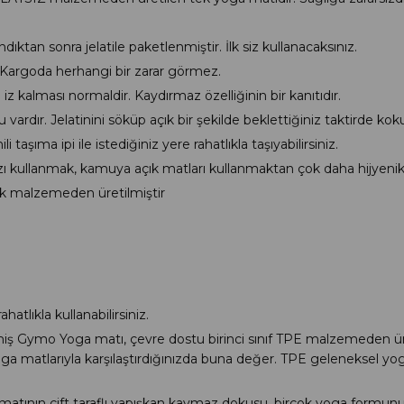
ktan sonra jelatile paketlenmiştir. İlk siz kullanacaksınız.
. Kargoda herhangi bir zarar görmez.
 kalması normaldir. Kaydırmaz özelliğinin bir kanıtıdır.
vardır. Jelatinini söküp açık bir şekilde beklettiğiniz taktirde kok
taşıma ipi ile istediğiniz yere rahatlıkla taşıyabilirsiniz.
 kullanmak, kamuya açık matları kullanmaktan çok daha hijyenikt
jik malzemeden üretilmiştir
tlıkla kullanabilirsiniz.
ymo Yoga matı, çevre dostu birinci sınıf TPE malzemeden üretil
matlarıyla karşılaştırdığınızda buna değer. TPE geleneksel yoga
ın çift taraflı yapışkan kaymaz dokusu, birçok yoga formun