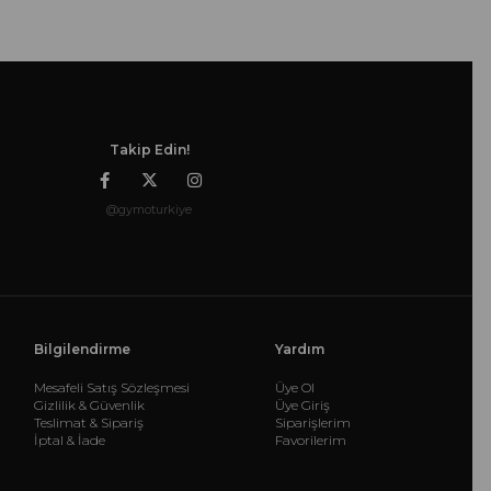
Takip Edin!
@gymoturkiye
Bilgilendirme
Yardım
Mesafeli Satış Sözleşmesi
Üye Ol
Gizlilik & Güvenlik
Üye Giriş
Teslimat & Sipariş
Siparişlerim
İptal & İade
Favorilerim