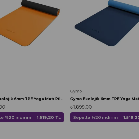
Gymo
Gymo Ekolojik 6mm TPE Yoga Matı Pilates Minderi Turuncu
,00
₺1.899,00
te %20 indirim
1.519,20 TL
Sepette %20 indirim
1.519,2