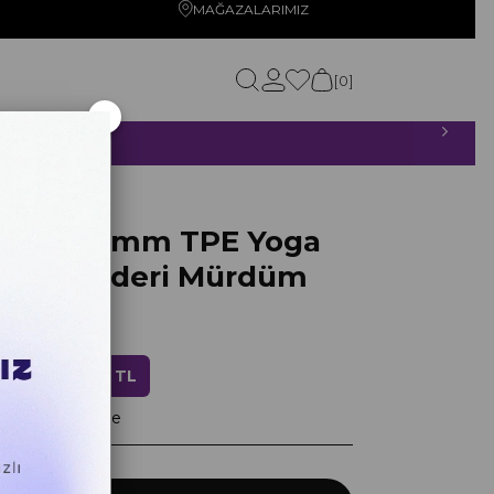
MAĞAZALARIMIZ
0
×
ETSİZ!
ürdüm
olojik 6mm TPE Yoga
ates Minderi Mürdüm
0
ndirim
1.519,20 TL
layan taksitlerle