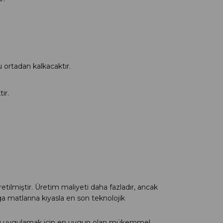
u ortadan kalkacaktır.
ir.
miştir. Üretim maliyeti daha fazladır, ancak
 matlarına kıyasla en son teknolojik
u uygulamak için en uygun olan mükemmel