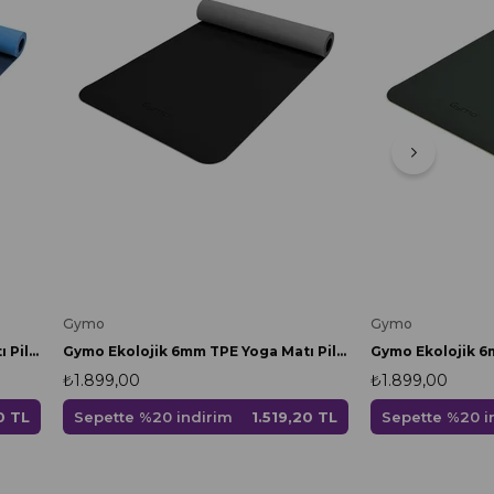
Gymo
Gymo
Gymo Ekolojik 6mm TPE Yoga Matı Pilates Minderi Mavi
Gymo Ekolojik 6mm TPE Yoga Matı Pilates Minderi Siyah
₺1.899,00
₺1.899,00
0 TL
Sepette %20 indirim
1.519,20 TL
Sepette %20 i