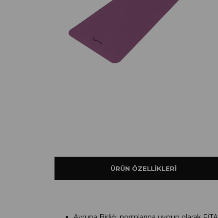
ÜRÜN ÖZELLIKLERI
Avrupa Birliği normlarına uygun olarak FİT