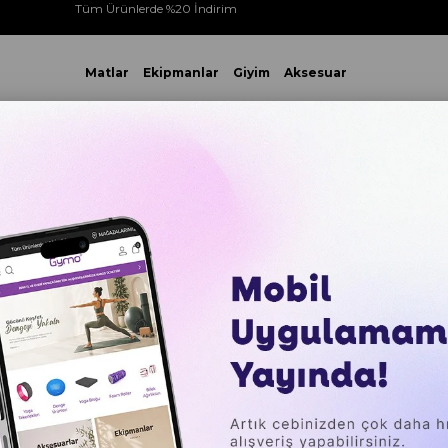
Tüm Ürünlerde %20 İndirim
Matlar
Ekipmanlar
Giyim
Aksesuar
 VE ÜZERİ YAPACAĞINIZ TÜM ALIŞVERİŞLERİNİZDE KARGO ÜCR
kolojik
Gymo Ekolojik 6mm TPE Yoga Matı Pilates Minderi M
Gymo Ek
Matı Pil
₺1.899,0
Sepette %20 İ
₺364,77
`den baş