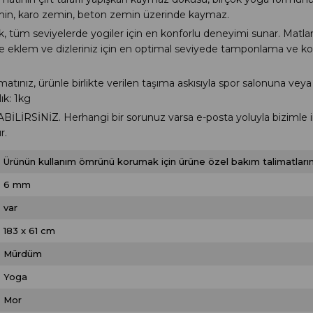
min, karo zemin, beton zemin üzerinde kaymaz.
seviyelerde yogiler için en konforlu deneyimi sunar. Matların
 ile eklem ve dizleriniz için en optimal seviyede tamponlama ve
, ürünle birlikte verilen taşıma askısıyla spor salonuna veya is
ık: 1kg
ABİLİRSİNİZ.
Herhangi bir sorunuz varsa e-posta yoluyla bizimle i
r.
Ürünün kullanım ömrünü korumak için ürüne özel bakım talimatlarını
6 mm
var
183 x 61 cm
Mürdüm
Yoga
Mor