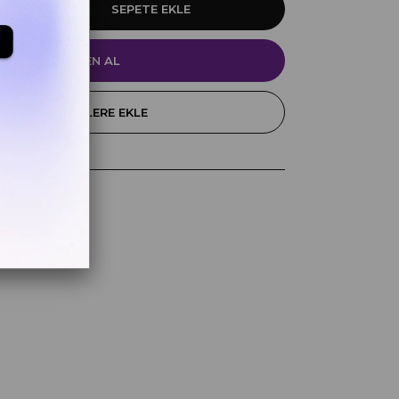
FAVORILERE EKLE
k
z