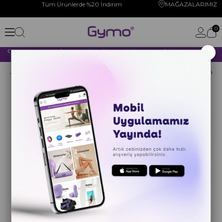
Tüm Ürünlerde %20 İndirim
MAĞAZALARIMIZ
0
×
2000 TL VE ÜZERİ YAPACAĞINIZ TÜM ALIŞVERİŞLERİNİZDE KARGO ÜCRETSİZ!
Anasayfa
YOGA PİLATES
YOGA MATI
Ekolojik