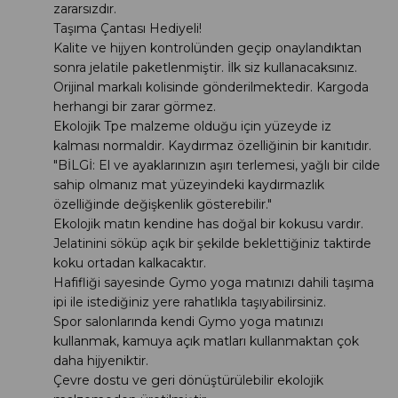
zararsızdır.
Taşıma Çantası Hediyeli!
Kalite ve hijyen kontrolünden geçip onaylandıktan
sonra jelatile paketlenmiştir. İlk siz kullanacaksınız.
Orijinal markalı kolisinde gönderilmektedir. Kargoda
herhangi bir zarar görmez.
Ekolojik Tpe malzeme olduğu için yüzeyde iz
kalması normaldir. Kaydırmaz özelliğinin bir kanıtıdır.
"BİLGİ: El ve ayaklarınızın aşırı terlemesi, yağlı bir cilde
sahip olmanız mat yüzeyindeki kaydırmazlık
özelliğinde değişkenlik gösterebilir."
Ekolojik matın kendine has doğal bir kokusu vardır.
Jelatinini söküp açık bir şekilde beklettiğiniz taktirde
koku ortadan kalkacaktır.
Hafifliği sayesinde Gymo yoga matınızı dahili taşıma
ipi ile istediğiniz yere rahatlıkla taşıyabilirsiniz.
Spor salonlarında kendi Gymo yoga matınızı
kullanmak, kamuya açık matları kullanmaktan çok
daha hijyeniktir.
Çevre dostu ve geri dönüştürülebilir ekolojik