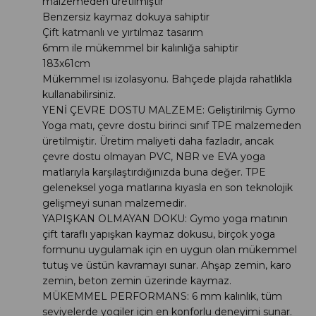
malzemeden üretilmiştir
Benzersiz kaymaz dokuya sahiptir
Çift katmanlı ve yırtılmaz tasarım
6mm ile mükemmel bir kalınlığa sahiptir
183x61cm
Mükemmel ısı izolasyonu. Bahçede plajda rahatlıkla
kullanabilirsiniz.
YENİ ÇEVRE DOSTU MALZEME: Geliştirilmiş Gymo
Yoga matı, çevre dostu birinci sınıf TPE malzemeden
üretilmiştir. Üretim maliyeti daha fazladır, ancak
çevre dostu olmayan PVC, NBR ve EVA yoga
matlarıyla karşılaştırdığınızda buna değer. TPE
geleneksel yoga matlarına kıyasla en son teknolojik
gelişmeyi sunan malzemedir.
YAPIŞKAN OLMAYAN DOKU: Gymo yoga matının
çift taraflı yapışkan kaymaz dokusu, birçok yoga
formunu uygulamak için en uygun olan mükemmel
tutuş ve üstün kavramayı sunar. Ahşap zemin, karo
zemin, beton zemin üzerinde kaymaz.
MÜKEMMEL PERFORMANS: 6 mm kalınlık, tüm
seviyelerde yogiler için en konforlu deneyimi sunar.