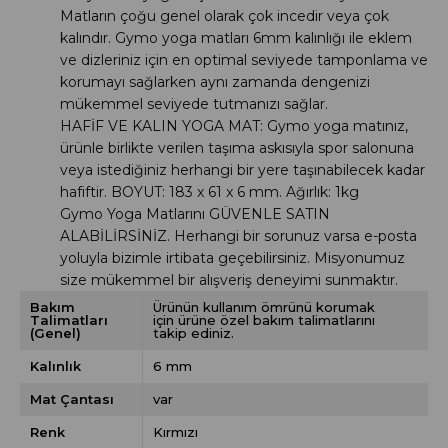
Matların çoğu genel olarak çok incedir veya çok
kalındır. Gymo yoga matları 6mm kalınlığı ile eklem
ve dizleriniz için en optimal seviyede tamponlama ve
korumayı sağlarken aynı zamanda dengenizi
mükemmel seviyede tutmanızı sağlar.
HAFİF VE KALIN YOGA MAT: Gymo yoga matınız,
ürünle birlikte verilen taşıma askısıyla spor salonuna
veya istediğiniz herhangi bir yere taşınabilecek kadar
hafiftir. BOYUT: 183 x 61 x 6 mm. Ağırlık: 1kg
Gymo Yoga Matlarını GÜVENLE SATIN
ALABİLİRSİNİZ. Herhangi bir sorunuz varsa e-posta
yoluyla bizimle irtibata geçebilirsiniz. Misyonumuz
size mükemmel bir alışveriş deneyimi sunmaktır.
Bakım
Ürünün kullanım ömrünü korumak
Talimatları
için ürüne özel bakım talimatlarını
(Genel)
takip ediniz.
Kalınlık
6 mm
Mat Çantası
var
Renk
Kırmızı