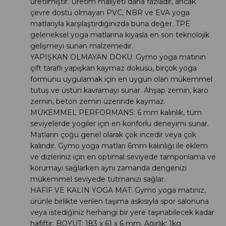
üretilmiştir. Üretim maliyeti daha fazladır, ancak
çevre dostu olmayan PVC, NBR ve EVA yoga
matlarıyla karşılaştırdığınızda buna değer. TPE
geleneksel yoga matlarına kıyasla en son teknolojik
gelişmeyi sunan malzemedir.
YAPIŞKAN OLMAYAN DOKU: Gymo yoga matının
çift taraflı yapışkan kaymaz dokusu, birçok yoga
formunu uygulamak için en uygun olan mükemmel
tutuş ve üstün kavramayı sunar. Ahşap zemin, karo
zemin, beton zemin üzerinde kaymaz.
MÜKEMMEL PERFORMANS: 6 mm kalınlık, tüm
seviyelerde yogiler için en konforlu deneyimi sunar.
Matların çoğu genel olarak çok incedir veya çok
kalındır. Gymo yoga matları 6mm kalınlığı ile eklem
ve dizleriniz için en optimal seviyede tamponlama ve
korumayı sağlarken aynı zamanda dengenizi
mükemmel seviyede tutmanızı sağlar.
HAFİF VE KALIN YOGA MAT: Gymo yoga matınız,
ürünle birlikte verilen taşıma askısıyla spor salonuna
veya istediğiniz herhangi bir yere taşınabilecek kadar
hafiftir. BOYUT: 183 x 61 x 6 mm. Ağırlık: 1kg