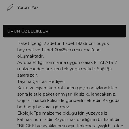
Yorum Yaz
ÜRÜN ÖZELLIKLERI
Paket İçeriği 2 adettir. 1 adet 183x61cm büyük
boy mat ve 1 adet 60x25cm mini mat'dan
oluşmaktadır.
Avrupa Birliği normlarına uygun olarak FİTALATSIZ
malzemeden üretilen tek yoga matıdır. Sağlığa
zararsızdır.
Taşıma Çantası Hediyeli!
Kalite ve hijyen kontrolünden geçip onaylandıktan
sonra jelatile paketlenmiştir. İlk siz kullanacaksınız.
Orijinal markalı kolisinde gönderilmektedir. Kargoda
herhangi bir zarar görmez.
Ekolojik Tpe malzeme olduğu için yüzeyde iz
kalması normaldir. Kaydırmaz özelliğinin bir kanıtıdır.
"BİLGİ: El ve ayaklarınızın aşırı terlemesi, yağlı bir cilde