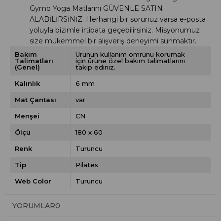
Gymo Yoga Matlarını GÜVENLE SATIN
ALABİLİRSİNİZ.
Herhangi bir sorunuz varsa e-posta
yoluyla bizimle irtibata geçebilirsiniz. Misyonumuz
size mükemmel bir alışveriş deneyimi sunmaktır.
Bakım
Ürünün kullanım ömrünü korumak
Talimatları
için ürüne özel bakım talimatlarını
(Genel)
takip ediniz.
Kalınlık
6 mm
Mat Çantası
var
Menşei
CN
Ölçü
180 x 60
Renk
Turuncu
Tip
Pilates
Web Color
Turuncu
YORUMLAR
0