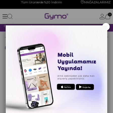
Tüm Ürünlerde %20 İndirim
MAĞAZALARIMIZ
0
×
2000 TL VE ÜZERİ YAPACAĞINIZ TÜM ALIŞVERİŞLERİNİZDE KARGO ÜCRETSİZ!
Anasayfa
YOGA PİLATES
YOGA MATI
Ekolojik Mini Matlı Set
Kargo Bedava