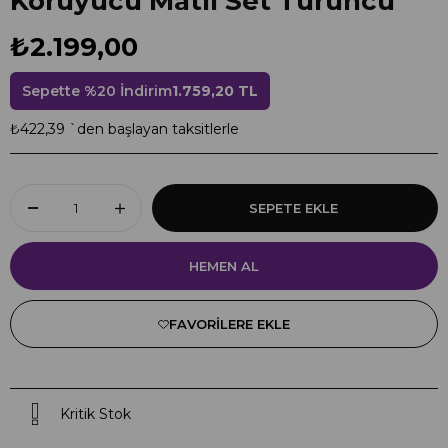
Koruyucu Matlı Set Turuncu
₺2.199,00
Sepette %20 İndirim
1.759,20 TL
₺422,39
`den başlayan taksitlerle
FAVORILERE EKLE
Kritik Stok