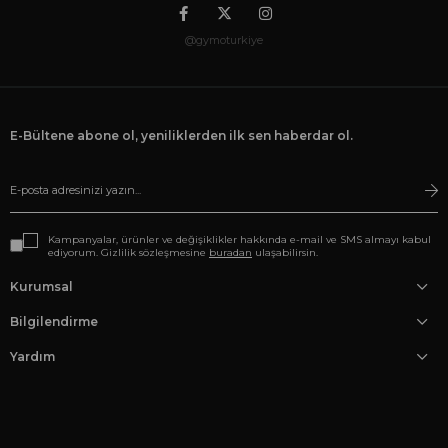
@gymoturkiye
E-Bültene abone ol, yeniliklerden ilk sen haberdar ol.
Kampanyalar, ürünler ve değişiklikler hakkında e-mail ve SMS almayı kabul
ediyorum. Gizlilik sözleşmesine
buradan
ulaşabilirsin.
Kurumsal
Bilgilendirme
Yardım