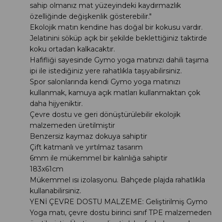
sahip olmanız mat yüzeyindeki kaydırmazlık
özelliğinde değişkenlik gösterebilir."
Ekolojik matın kendine has doğal bir kokusu vardır.
Jelatinini söküp açık bir şekilde beklettiğiniz taktirde
koku ortadan kalkacaktır.
Hafifliği sayesinde Gymo yoga matınızı dahili taşıma
ipi ile istediğiniz yere rahatlıkla taşıyabilirsiniz.
Spor salonlarında kendi Gymo yoga matınızı
kullanmak, kamuya açık matları kullanmaktan çok
daha hijyeniktir.
Çevre dostu ve geri dönüştürülebilir ekolojik
malzemeden üretilmiştir
Benzersiz kaymaz dokuya sahiptir
Çift katmanlı ve yırtılmaz tasarım
6mm ile mükemmel bir kalınlığa sahiptir
183x61cm
Mükemmel ısı izolasyonu. Bahçede plajda rahatlıkla
kullanabilirsiniz.
YENİ ÇEVRE DOSTU MALZEME: Geliştirilmiş Gymo
Yoga matı, çevre dostu birinci sınıf TPE malzemeden