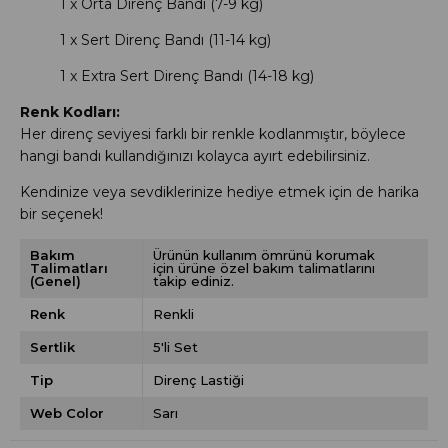
1 x Orta Direnç Bandı (7-9 kg)
1 x Sert Direnç Bandı (11-14 kg)
1 x Extra Sert Direnç Bandı (14-18 kg)
Renk Kodları:
Her direnç seviyesi farklı bir renkle kodlanmıştır, böylece
hangi bandı kullandığınızı kolayca ayırt edebilirsiniz.
Kendinize veya sevdiklerinize hediye etmek için de harika
bir seçenek!
Bakım
Ürünün kullanım ömrünü korumak
Talimatları
için ürüne özel bakım talimatlarını
(Genel)
takip ediniz.
Renk
Renkli
Sertlik
5'li Set
Tip
Direnç Lastiği
Web Color
Sarı