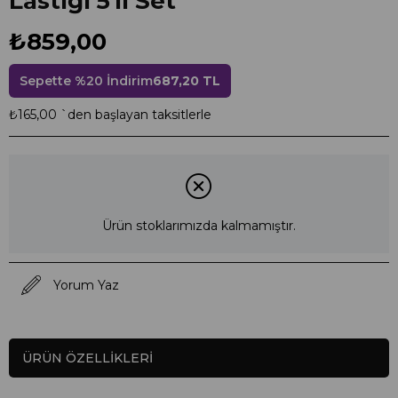
Lastiği 5'li Set
₺859,00
Sepette %20 İndirim
687,20 TL
₺165,00
`den başlayan taksitlerle
Ürün stoklarımızda kalmamıştır.
Yorum Yaz
ÜRÜN ÖZELLIKLERI