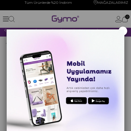
Tüm Ürünlerde %20 İndirim
MAĞAZALARIMIZ
0
×
2000 TL VE ÜZERİ YAPACAĞINIZ TÜM ALIŞVERİŞLERİNİZDE KARGO ÜCRETSİZ!
Anasayfa
YOGA PİLATES
Direnç Lastikleri