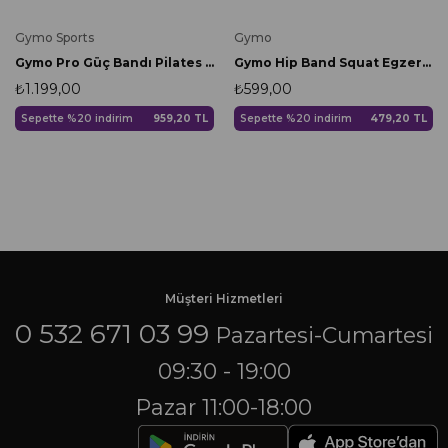
Gymo Sports
Gymo
Gymo Pro Güç Bandı Pilates Egzersiz Direnç Lastiği Sert
Gymo Hip Band Squat Egzersiz Kalça Direnç Bandı Kırmızı Small
₺1.199,00
₺599,00
Sepette %20 indirim
959,20 TL
Sepette %20 indirim
479,20 TL
Müşteri Hizmetleri
0 532 671 03 99
Pazartesi-Cumartesi
09:30 - 19:00
Pazar 11:00-18:00