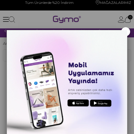
Tüm Ürünlerde %20 İndirim
MAĞAZALARIMIZ
0
×
2000 TL VE ÜZERİ YAPACAĞINIZ TÜM ALIŞVERİŞLERİNİZDE KARGO ÜCRETSİZ!
Anasayfa
BALE
ANTRENMAN EKİPMANLARI
Sıralama
Filtreleme