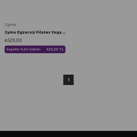
Gymo
Gymo Egzersiz Pilates Yoga Esnetme Bandı Direnç Lastiği Kırmızı Sert
₺529,00
Sepette %20 indirim
423,20 TL
1