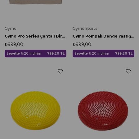
Gymo
Gymo Sports
Gymo Pro Series Çantalı Direnç Bandı Fitness Pilates Esnetme Lastiği 5'li Set Silikon Toprak
Gymo Pompalı Denge Yastığı Balance Disk Denge Pedi 33cm Yeşil
₺999,00
₺999,00
Sepette %20 indirim
799,20 TL
Sepette %20 indirim
799,20 TL