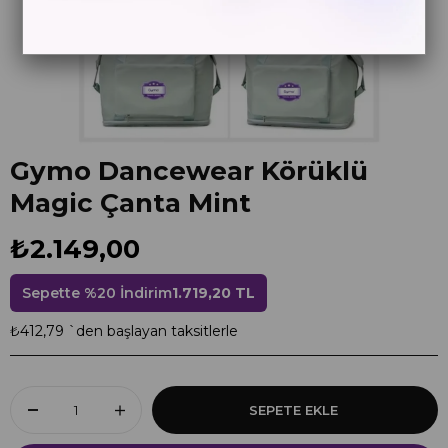
Gymo Dancewear Körüklü
Magic Çanta Mint
₺2.149,00
Sepette %20 İndirim
1.719,20 TL
₺412,79
`den başlayan taksitlerle