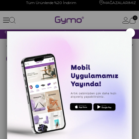
Tüm Ürünlerde %20 İndirim
MAĞAZALARIMIZ
0
×
2000 TL VE ÜZERİ YAPACAĞINIZ TÜM ALIŞVERİŞLERİNİZDE KARGO ÜCRETSİZ!
Anasayfa
BALE
ÇANTALAR
Bale Çantaları
Gymo Dancewear 
Kargo Bedava