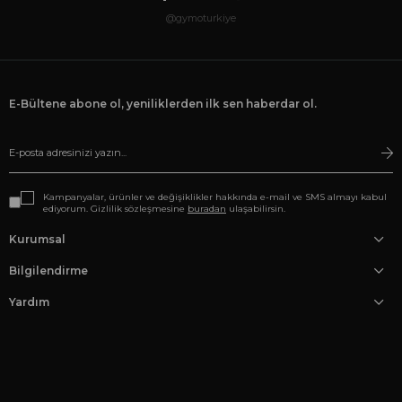
@gymoturkiye
E-Bültene abone ol, yeniliklerden ilk sen haberdar ol.
Kampanyalar, ürünler ve değişiklikler hakkında e-mail ve SMS almayı kabul
ediyorum. Gizlilik sözleşmesine
buradan
ulaşabilirsin.
Kurumsal
Bilgilendirme
Yardım