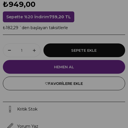
₺949,00
Sepette %20 İndirim
759,20 TL
₺182,29
`den başlayan taksitlerle
FAVORILERE EKLE
Kritik Stok
Yorum Yaz