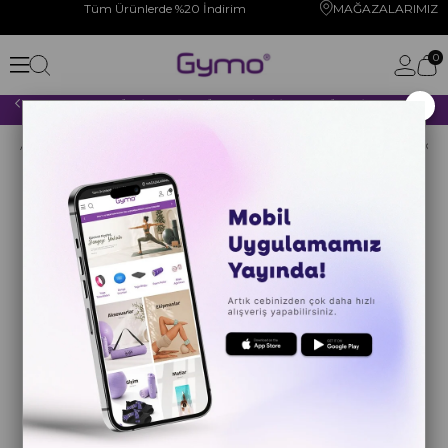
Tüm Ürünlerde %20 İndirim
MAĞAZALARIMIZ
0
×
2000 TL VE ÜZERİ YAPACAĞINIZ TÜM ALIŞVERİŞLERİNİZDE KARGO ÜCRETSİZ!
Anasayfa
CİMNASTİK
ANTRENMAN ÜRÜNLERİ
Bilek Ağırlıklar