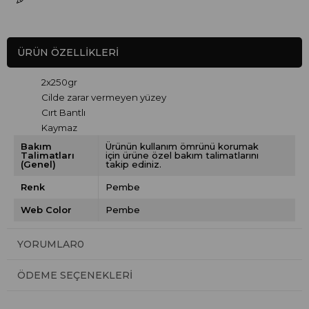
ÜRÜN ÖZELLIKLERI
2x250gr
Cilde zarar vermeyen yüzey
Cırt Bantlı
Kaymaz
Bakım
Ürünün kullanım ömrünü korumak
Talimatları
için ürüne özel bakım talimatlarını
(Genel)
takip ediniz.
Renk
Pembe
Web Color
Pembe
YORUMLAR
0
ÖDEME SEÇENEKLERI