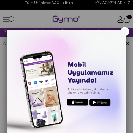
Tüm Ürünlerde %20 İndirim
MAĞAZALARIMIZ
0
×
2000 TL VE ÜZERİ YAPACAĞINIZ TÜM ALIŞVERİŞLERİNİZDE KARGO ÜCRETSİZ!
Anasayfa
CİMNASTİK
ANTRENMAN ÜRÜNLERİ
Ayak Masaj Roll
Sıralama
Filtreleme