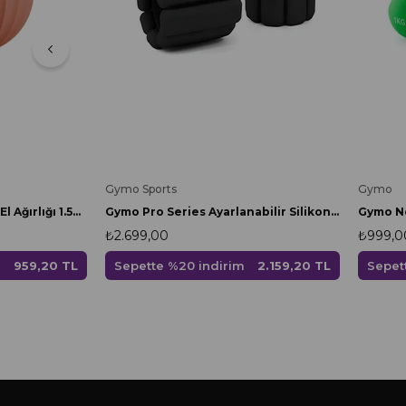
Gymo
Gymo Sports
Gymo Ne
Gymo Pro Series Silikon El Ağırlığı 1.5kg Somon
Gymo Pro Series Ayarlanabilir Silikon Bilek Ağırlığı 2x1kg Siyah
₺999,0
₺2.699,00
Sepet
959,20 TL
Sepette %20 indirim
2.159,20 TL