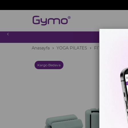
2000 TL
Anasayfa
YOGA PİLATES
FITNESS
Ağırl
Kargo Bedava