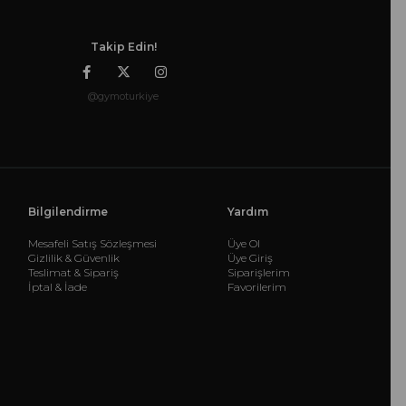
Takip Edin!
@gymoturkiye
Bilgilendirme
Yardım
Mesafeli Satış Sözleşmesi
Üye Ol
Gizlilik & Güvenlik
Üye Giriş
Teslimat & Sipariş
Siparişlerim
İptal & İade
Favorilerim