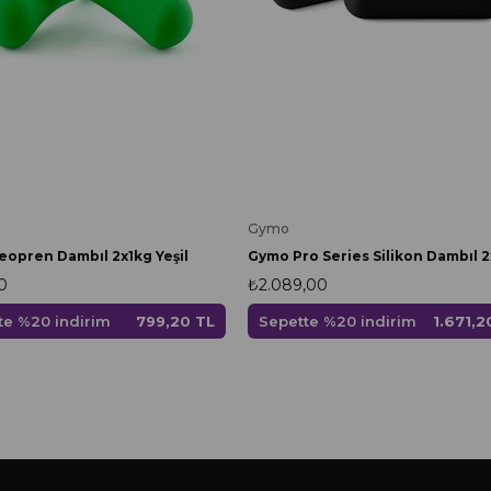
Gymo
opren Dambıl 2x1kg Yeşil
0
₺2.089,00
te %20 indirim
799,20 TL
Sepette %20 indirim
1.671,2