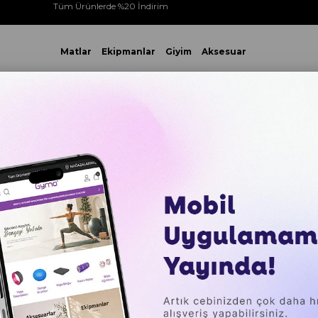
Tüm Ürünlerde %20 İndirim
Matlar
Ekipmanlar
Giyim
Aksesuar
 VE ÜZERİ YAPACAĞINIZ TÜM ALIŞVERİŞLERİNİZDE KARGO ÜCR
ıklar
Gymo Pro Series Ayarlanabilir Silikon Bilek Ağırlığı 2x1kg N
Gymo Pro
Silikon B
Yeşili
₺2.699,
Sepette %20 İ
₺518,43
`den başl