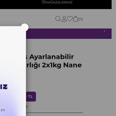
MAĞAZALARIMIZ
0
×
ETSİZ!
ane Yeşili
 Series Ayarlanabilir
ilek Ağırlığı 2x1kg Nane
00
ndirim
2.159,20 TL
ayan taksitlerle