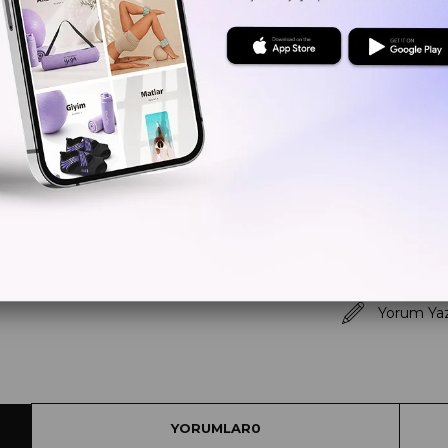
Kritik Sto
Yorum Ya
YORUMLAR
0